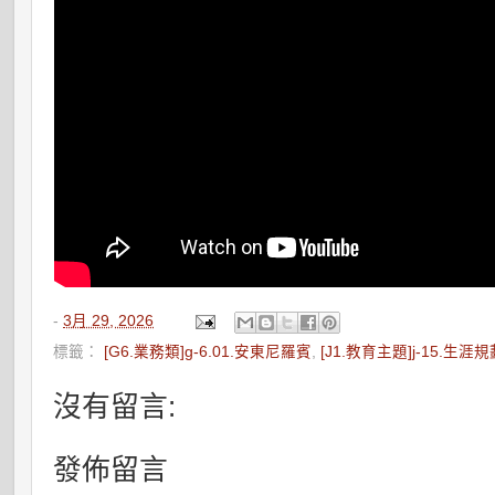
-
3月 29, 2026
標籤：
[G6.業務類]g-6.01.安東尼羅賓
,
[J1.教育主題]j-15.生涯
沒有留言:
發佈留言