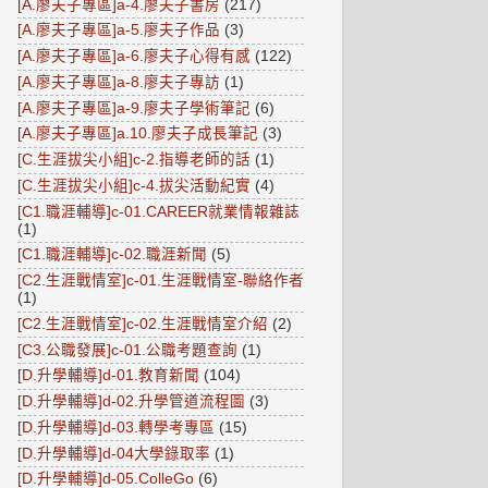
[A.廖夫子專區]a-4.廖夫子書房
(217)
[A.廖夫子專區]a-5.廖夫子作品
(3)
[A.廖夫子專區]a-6.廖夫子心得有感
(122)
[A.廖夫子專區]a-8.廖夫子專訪
(1)
[A.廖夫子專區]a-9.廖夫子學術筆記
(6)
[A.廖夫子專區]a.10.廖夫子成長筆記
(3)
[C.生涯拔尖小組]c-2.指導老師的話
(1)
[C.生涯拔尖小組]c-4.拔尖活動紀實
(4)
[C1.職涯輔導]c-01.CAREER就業情報雜誌
(1)
[C1.職涯輔導]c-02.職涯新聞
(5)
[C2.生涯戰情室]c-01.生涯戰情室-聯絡作者
(1)
[C2.生涯戰情室]c-02.生涯戰情室介紹
(2)
[C3.公職發展]c-01.公職考題查詢
(1)
[D.升學輔導]d-01.教育新聞
(104)
[D.升學輔導]d-02.升學管道流程圖
(3)
[D.升學輔導]d-03.轉學考專區
(15)
[D.升學輔導]d-04大學錄取率
(1)
[D.升學輔導]d-05.ColleGo
(6)