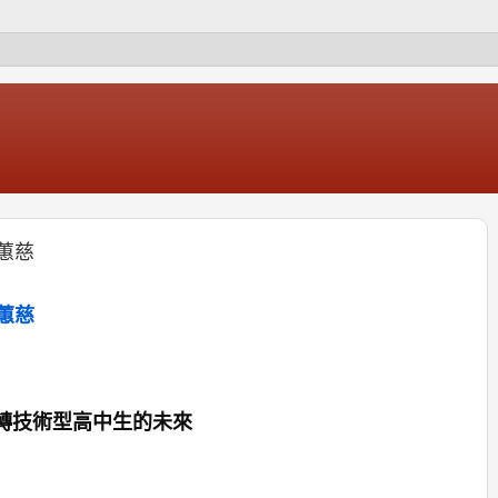
蕙慈
蕙慈
轉技術型高中生的未來