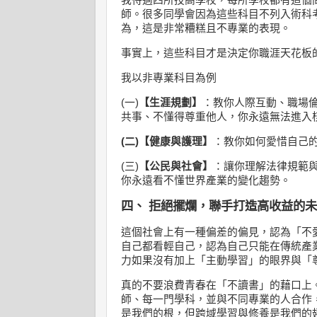
我待過四所技高學校，每所學校都有這個
師。很多同學會因為這些科目不列入術科
為，這是非常糟糕且不專業的表現。
事實上，這些科目才是決定你職涯天花板
我以非專業科目為例
(一)
【生涯規劃】
：教你人際互動、職場
共事、不懂得尊重他人，你永遠無法進入
(二)【健康與護理】
：教你如何愛惜自己
(三)
【公民與社會】
：讓你理解法律規範
你永遠看不懂世界產業的變化趨勢。
四、 拒絕擺爛，聯手打造高收益的
這個社會上有一種偏差的偏見，認為「不
自己都看輕自己，認為自己只能在傳統產
力如果沒有加上「主動學習」的眼界與「
真的不要浪費青春在「不讀書」的藉口上
師、每一門學科，並與不同專業的人合作
是我們的根，但跨域學習與修養是我們的