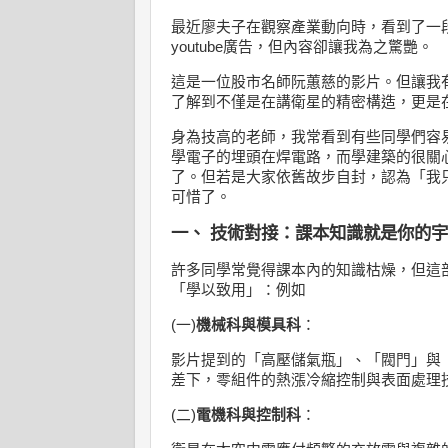
最近廖夫子在觀察產業動向時，看到了一
youtube廣告，但內容卻讓我為之驚艷。
這是一位股市名師阮蕙慈的影片。但讓我
了解到不僅是在講衛星的精密構造，更是
身為技高的老師，我常看到有些同學們容
學電子的埋頭在焊電路，而學建築的很關
了。但若是大家依舊故步自封，認為「我
可惜了。
一、 技術對接：課本知識就是你的
許多同學常覺得課本內的知識枯燥，但這
「學以致用」：例如
(一)
機械科與模具科
：
影片提到的「高壓儲氣瓶」、「閥門」與
差下，零組件的熱漲冷縮控制與表面處理
(二)
電機科與控制科
：