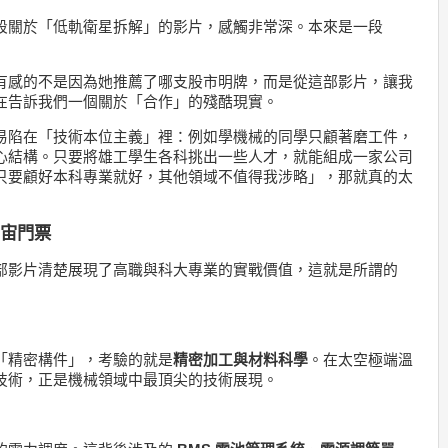
段關於「低軌衛星拆解」的影片，感觸非常深。本來是一段
有感的不是因為她推薦了哪支股市明牌，而是從這部影片，讓我
在告訴我們一個關於「合作」的殘酷現實。
易陷在「技術本位主義」裡：例如學機械的同學只顧著磨工件，
心結構。只要將雄工學生各科挑出一些人才，就能組成一家公司
只要顧好本科專業就好，其他領域不值得我涉略」，那就真的太
宇宙門票
部影片清楚展現了高職與科大專業的實戰價值，這就是所謂的
「精密構件」，考驗的就是
精密加工與材料科學
。在太空極端溫
技術，正是機械領域中最頂尖的技術展現。