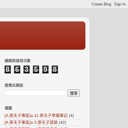
總網頁檢視次數
8
6
3
5
9
8
搜尋此網誌
標籤
[A.廖夫子專區]a-11.廖夫子學檔筆記
(4)
[A.廖夫子專區]a-3.廖夫子語錄
(42)