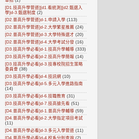
單招
(2)
[D1.技高升學管道][d1.看統測][d2.甄選入
學]d-3.甄選制度
(2)
[D2.普高升學管道]d-1.申請入學
(113)
[D2.普高升學管道]d-2.大學繁星推薦
(24)
[D2.普高升學管道]d-3.大學特殊選才
(20)
[D2.普高升學管道]d-4.大學考試分發
(16)
[D3.技高升學必看]d-1.技高升學輔導
(333)
[D3.技高升學必看]d-2.技高升學簡報
(14)
[D3.技高升學必看]d-3.技專校院招生策略
委員會
(38)
[D3.技高升學必看]d-4.技訊網
(10)
[D3.技高升學必看]d-5.多元入學進路指南
(14)
[D3.技高升學必看]d-6.技職教育
(31)
[D3.技高升學必看]d-7.技高搶先看
(51)
[D4.普高升學必看]d-1.普高升學輔導
(59)
[D4.普高升學必看]d-2.大學指定項目考試
(11)
[D4.普高升學必看]d-3.多元入學管道
(11)
[D4.普高升學必看]d-4.校系分則查詢
(2)