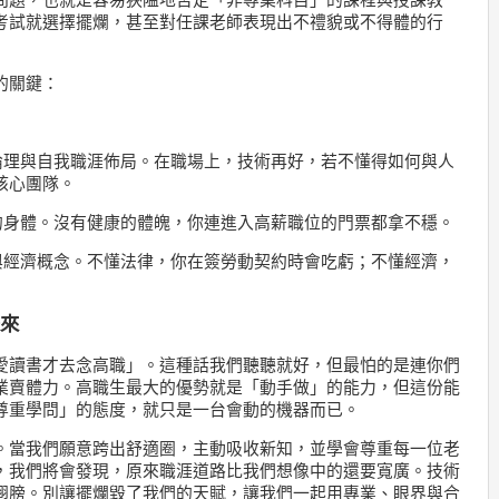
問題，也就是容易狹隘地否定「非專業科目」的課程與授課教
考試就選擇擺爛，甚至對任課老師表現出不禮貌或不得體的行
的關鍵：
倫理與自我職涯佈局。在職場上，技術再好，若不懂得如何與人
核心團隊。
的身體。沒有健康的體魄，你連進入高薪職位的門票都拿不穩。
與經濟概念。不懂法律，你在簽勞動契約時會吃虧；不懂經濟，
未來
愛讀書才去念高職」。這種話我們聽聽就好，但最怕的是連你們
業賣體力。高職生最大的優勢就是「動手做」的能力，但這份能
尊重學問」的態度，就只是一台會動的機器而已。
。當我們願意跨出舒適圈，主動吸收新知，並學會尊重每一位老
，我們將會發現，原來職涯道路比我們想像中的還要寬廣。技術
翅膀。別讓擺爛毀了我們的天賦，讓我們一起用專業、眼界與合