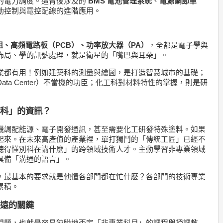
的電力調度。這背後涉及的
BMS 電池管理系統
、
電源調節單
動控制與電控配線的進階應用。
模組、高頻電路板（PCB）、功率放大器（PA）
，全都是電子學與
佈局、學的訊號處理，就是衛星的「嘴巴與耳朵」。
業都有用！例如
建築科
的測量與繪圖，是打造智慧城市的基礎；
a Center）不當機的功臣；
化工科
對材料特性的掌握，則是研
本科」的資訊？
機調配能源、電子開發通訊，甚至需要化工研發特殊塗料。如果
起來。在未來高產值的產業裡，單打獨鬥的「傳統工匠」已經不
聽得懂別科在講什麼」的跨領域技術人才。主動學習非專業領域
具備「溝通的語言」。
，最基本的要求就是他懂各部門都在忙什麽？各部門的技術專業
累積。
多遠的關鍵