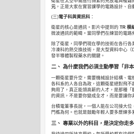
衛星在太空中需應付頻繁的充放電與複雜
元
，正是大家在實習課學的電路設計、自
(三)
電子科與資訊科
：
衛星的核心是通訊。影片中提到的
TR 
微波通訊的範疇。當同學們在練習的電路
除了衛星，同學們現在學的技術在各行各
冷凍科
的熱交換技術，是大型資料中心（Dat
發半導體製程藥水的關鍵。
二、 為什麼我們必須主動學習「非
一顆衛星要升空，需要機械設計結構、電
各科系的人各自為政，這顆衛星絕對飛不
夠用了，真正能領高薪的人才，是那種「
的資訊，不是要你變成全才，而是要讓你
台積電董事長說，一個人能在公司接大位
門檻為何。也就是鼓勵年輕人要多歷練多
三、 專業以外的科目，是決定你走