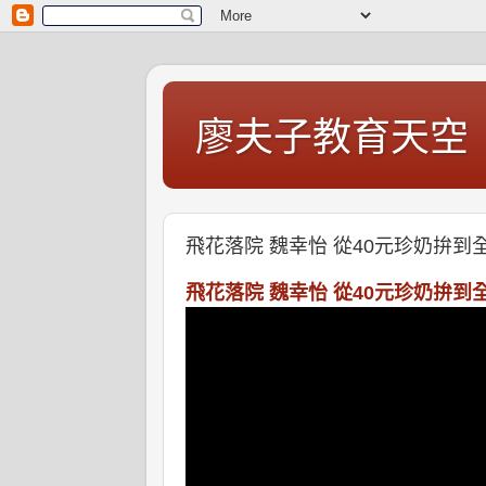
廖夫子教育天空
飛花落院 魏幸怡 從40元珍奶拚到
飛花落院 魏幸怡 從40元珍奶拚到