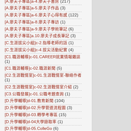
[A.廖夫子專區]a-4.廖夫子書房
(217)
[A.廖夫子專區]a-5.廖夫子作品
(3)
[A.廖夫子專區]a-6.廖夫子心得有感
(122)
[A.廖夫子專區]a-8.廖夫子專訪
(1)
[A.廖夫子專區]a-9.廖夫子學術筆記
(6)
[A.廖夫子專區]a.10.廖夫子成長筆記
(3)
[C.生涯拔尖小組]c-2.指導老師的話
(1)
[C.生涯拔尖小組]c-4.拔尖活動紀實
(4)
[C1.職涯輔導]c-01.CAREER就業情報雜誌
(1)
[C1.職涯輔導]c-02.職涯新聞
(5)
[C2.生涯戰情室]c-01.生涯戰情室-聯絡作者
(1)
[C2.生涯戰情室]c-02.生涯戰情室介紹
(2)
[C3.公職發展]c-01.公職考題查詢
(1)
[D.升學輔導]d-01.教育新聞
(104)
[D.升學輔導]d-02.升學管道流程圖
(3)
[D.升學輔導]d-03.轉學考專區
(15)
[D.升學輔導]d-04大學錄取率
(1)
[D.升學輔導]d-05.ColleGo
(6)