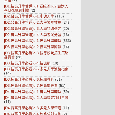
單招
(2)
[D1.技高升學管道][d1.看統測][d2.甄選入
學]d-3.甄選制度
(2)
[D2.普高升學管道]d-1.申請入學
(113)
[D2.普高升學管道]d-2.大學繁星推薦
(24)
[D2.普高升學管道]d-3.大學特殊選才
(20)
[D2.普高升學管道]d-4.大學考試分發
(16)
[D3.技高升學必看]d-1.技高升學輔導
(333)
[D3.技高升學必看]d-2.技高升學簡報
(14)
[D3.技高升學必看]d-3.技專校院招生策略
委員會
(38)
[D3.技高升學必看]d-4.技訊網
(10)
[D3.技高升學必看]d-5.多元入學進路指南
(14)
[D3.技高升學必看]d-6.技職教育
(31)
[D3.技高升學必看]d-7.技高搶先看
(51)
[D4.普高升學必看]d-1.普高升學輔導
(59)
[D4.普高升學必看]d-2.大學指定項目考試
(11)
[D4.普高升學必看]d-3.多元入學管道
(11)
[D4.普高升學必看]d-4.校系分則查詢
(2)