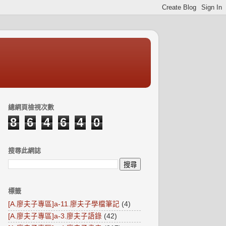
總網頁檢視次數
8
6
4
6
4
0
搜尋此網誌
標籤
[A.廖夫子專區]a-11.廖夫子學檔筆記
(4)
[A.廖夫子專區]a-3.廖夫子語錄
(42)