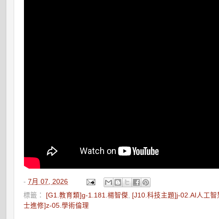
-
7月 07, 2026
標籤：
[G1.教育類]g-1.181.楊智傑
,
[J10.科技主題]j-02.AI人工
士進修]z-05.學術倫理