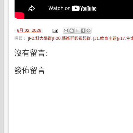
-
6月 02, 2026
標籤：
[F2.科大學群]f-20.藝術群影視類群
,
[J1.教育主題]j-17.
沒有留言:
發佈留言