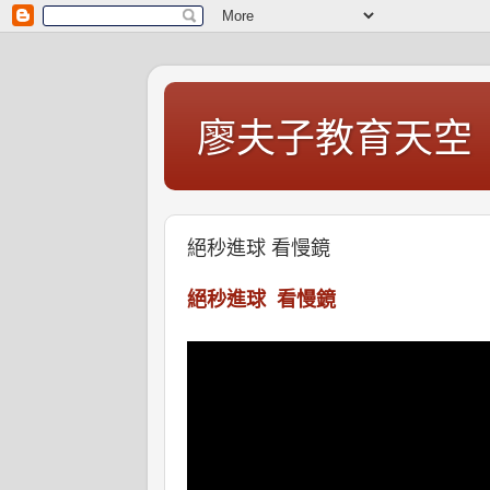
廖夫子教育天空
絕秒進球 看慢鏡
絕秒進球  看慢鏡