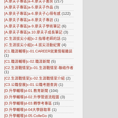
[A.廖夫子專區]a-4.廖夫子書房
(217)
[A.廖夫子專區]a-5.廖夫子作品
(3)
[A.廖夫子專區]a-6.廖夫子心得有感
(122)
[A.廖夫子專區]a-8.廖夫子專訪
(1)
[A.廖夫子專區]a-9.廖夫子學術筆記
(6)
[A.廖夫子專區]a.10.廖夫子成長筆記
(3)
[C.生涯拔尖小組]c-2.指導老師的話
(1)
[C.生涯拔尖小組]c-4.拔尖活動紀實
(4)
[C1.職涯輔導]c-01.CAREER就業情報雜誌
(1)
[C1.職涯輔導]c-02.職涯新聞
(5)
[C2.生涯戰情室]c-01.生涯戰情室-聯絡作者
(1)
[C2.生涯戰情室]c-02.生涯戰情室介紹
(2)
[C3.公職發展]c-01.公職考題查詢
(1)
[D.升學輔導]d-01.教育新聞
(104)
[D.升學輔導]d-02.升學管道流程圖
(3)
[D.升學輔導]d-03.轉學考專區
(15)
[D.升學輔導]d-04大學錄取率
(1)
[D.升學輔導]d-05.ColleGo
(6)