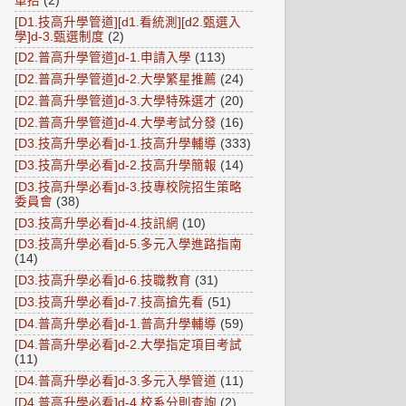
單招
(2)
[D1.技高升學管道][d1.看統測][d2.甄選入
學]d-3.甄選制度
(2)
[D2.普高升學管道]d-1.申請入學
(113)
[D2.普高升學管道]d-2.大學繁星推薦
(24)
[D2.普高升學管道]d-3.大學特殊選才
(20)
[D2.普高升學管道]d-4.大學考試分發
(16)
[D3.技高升學必看]d-1.技高升學輔導
(333)
[D3.技高升學必看]d-2.技高升學簡報
(14)
[D3.技高升學必看]d-3.技專校院招生策略
委員會
(38)
[D3.技高升學必看]d-4.技訊網
(10)
[D3.技高升學必看]d-5.多元入學進路指南
(14)
[D3.技高升學必看]d-6.技職教育
(31)
[D3.技高升學必看]d-7.技高搶先看
(51)
[D4.普高升學必看]d-1.普高升學輔導
(59)
[D4.普高升學必看]d-2.大學指定項目考試
(11)
[D4.普高升學必看]d-3.多元入學管道
(11)
[D4.普高升學必看]d-4.校系分則查詢
(2)