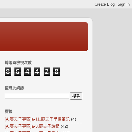
總網頁檢視次數
8
6
4
4
2
8
搜尋此網誌
標籤
[A.廖夫子專區]a-11.廖夫子學檔筆記
(4)
[A.廖夫子專區]a-3.廖夫子語錄
(42)