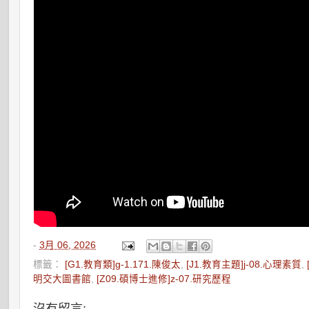
-
3月 06, 2026
標籤：
[G1.教育類]g-1.171.陳俊太
,
[J1.教育主題]j-08.心理素質
,
明交大圖書館
,
[Z09.碩博士進修]z-07.研究歷程