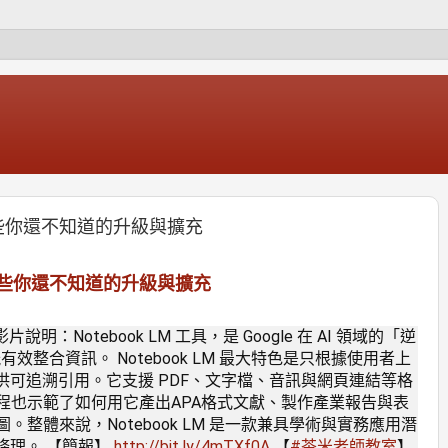
M那些你還不知道的升級與擴充
M那些你還不知道的升級與擴充
片說明：Notebook LM 工具，是 Google 在 AI 領域的「逆
能有效整合資訊。 Notebook LM 最大特色是只根據使用者上
供可追溯引用。它支援 PDF、文字檔、音訊與網頁連結等格
程也示範了如何用它產出APA格式文獻、製作產業報告與表
整體來說，Notebook LM 是一款兼具學術與實務應用潛
條理。 【簡報】
http://bit.ly/4mTXf0A
【
#茶米老師教室
】