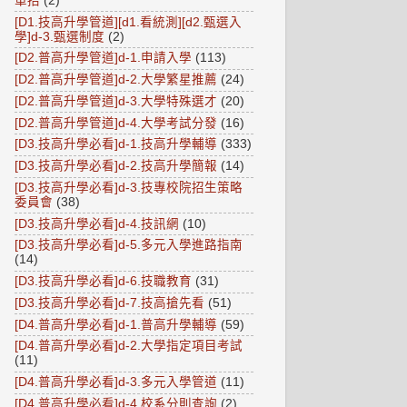
單招
(2)
[D1.技高升學管道][d1.看統測][d2.甄選入
學]d-3.甄選制度
(2)
[D2.普高升學管道]d-1.申請入學
(113)
[D2.普高升學管道]d-2.大學繁星推薦
(24)
[D2.普高升學管道]d-3.大學特殊選才
(20)
[D2.普高升學管道]d-4.大學考試分發
(16)
[D3.技高升學必看]d-1.技高升學輔導
(333)
[D3.技高升學必看]d-2.技高升學簡報
(14)
[D3.技高升學必看]d-3.技專校院招生策略
委員會
(38)
[D3.技高升學必看]d-4.技訊網
(10)
[D3.技高升學必看]d-5.多元入學進路指南
(14)
[D3.技高升學必看]d-6.技職教育
(31)
[D3.技高升學必看]d-7.技高搶先看
(51)
[D4.普高升學必看]d-1.普高升學輔導
(59)
[D4.普高升學必看]d-2.大學指定項目考試
(11)
[D4.普高升學必看]d-3.多元入學管道
(11)
[D4.普高升學必看]d-4.校系分則查詢
(2)