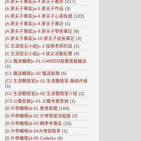
[A.廖夫子專區]a-4.廖夫子書房
(217)
[A.廖夫子專區]a-5.廖夫子作品
(3)
[A.廖夫子專區]a-6.廖夫子心得有感
(122)
[A.廖夫子專區]a-8.廖夫子專訪
(1)
[A.廖夫子專區]a-9.廖夫子學術筆記
(6)
[A.廖夫子專區]a.10.廖夫子成長筆記
(3)
[C.生涯拔尖小組]c-2.指導老師的話
(1)
[C.生涯拔尖小組]c-4.拔尖活動紀實
(4)
[C1.職涯輔導]c-01.CAREER就業情報雜誌
(1)
[C1.職涯輔導]c-02.職涯新聞
(5)
[C2.生涯戰情室]c-01.生涯戰情室-聯絡作者
(1)
[C2.生涯戰情室]c-02.生涯戰情室介紹
(2)
[C3.公職發展]c-01.公職考題查詢
(1)
[D.升學輔導]d-01.教育新聞
(104)
[D.升學輔導]d-02.升學管道流程圖
(3)
[D.升學輔導]d-03.轉學考專區
(15)
[D.升學輔導]d-04大學錄取率
(1)
[D.升學輔導]d-05.ColleGo
(6)