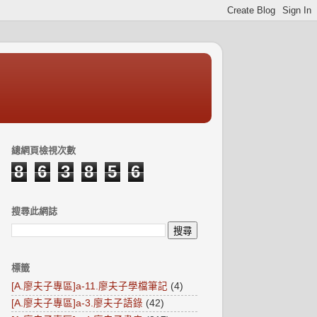
總網頁檢視次數
8
6
3
8
5
6
搜尋此網誌
標籤
[A.廖夫子專區]a-11.廖夫子學檔筆記
(4)
[A.廖夫子專區]a-3.廖夫子語錄
(42)