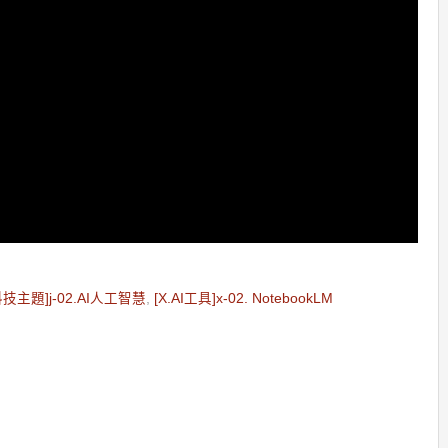
.科技主題]j-02.AI人工智慧
,
[X.AI工具]x-02. NotebookLM