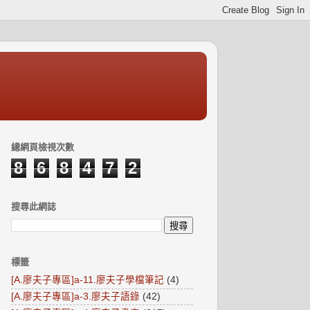
總網頁檢視次數
8
6
8
4
7
2
搜尋此網誌
標籤
[A.廖夫子專區]a-11.廖夫子學檔筆記
(4)
[A.廖夫子專區]a-3.廖夫子語錄
(42)