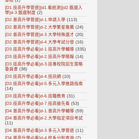
單招
(2)
[D1.技高升學管道][d1.看統測][d2.甄選入
學]d-3.甄選制度
(2)
[D2.普高升學管道]d-1.申請入學
(113)
[D2.普高升學管道]d-2.大學繁星推薦
(24)
[D2.普高升學管道]d-3.大學特殊選才
(20)
[D2.普高升學管道]d-4.大學考試分發
(16)
[D3.技高升學必看]d-1.技高升學輔導
(335)
[D3.技高升學必看]d-2.技高升學簡報
(14)
[D3.技高升學必看]d-3.技專校院招生策略
委員會
(38)
[D3.技高升學必看]d-4.技訊網
(10)
[D3.技高升學必看]d-5.多元入學進路指南
(14)
[D3.技高升學必看]d-6.技職教育
(31)
[D3.技高升學必看]d-7.技高搶先看
(53)
[D4.普高升學必看]d-1.普高升學輔導
(59)
[D4.普高升學必看]d-2.大學指定項目考試
(11)
[D4.普高升學必看]d-3.多元入學管道
(11)
[D4.普高升學必看]d-4.校系分則查詢
(2)