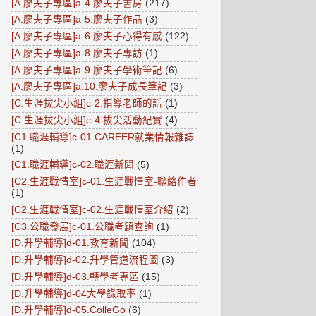
[A.廖夫子專區]a-4.廖夫子書房
(217)
[A.廖夫子專區]a-5.廖夫子作品
(3)
[A.廖夫子專區]a-6.廖夫子心得有感
(122)
[A.廖夫子專區]a-8.廖夫子專訪
(1)
[A.廖夫子專區]a-9.廖夫子學術筆記
(6)
[A.廖夫子專區]a.10.廖夫子成長筆記
(3)
[C.生涯拔尖小組]c-2.指導老師的話
(1)
[C.生涯拔尖小組]c-4.拔尖活動紀實
(4)
[C1.職涯輔導]c-01.CAREER就業情報雜誌
(1)
[C1.職涯輔導]c-02.職涯新聞
(5)
[C2.生涯戰情室]c-01.生涯戰情室-聯絡作者
(1)
[C2.生涯戰情室]c-02.生涯戰情室介紹
(2)
[C3.公職發展]c-01.公職考題查詢
(1)
[D.升學輔導]d-01.教育新聞
(104)
[D.升學輔導]d-02.升學管道流程圖
(3)
[D.升學輔導]d-03.轉學考專區
(15)
[D.升學輔導]d-04大學錄取率
(1)
[D.升學輔導]d-05.ColleGo
(6)