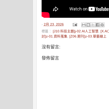
-
2月 23, 2026
標籤：
[J10.科技主題]j-02.AI人工智慧
,
[X.A
討]z-01.資料蒐集
,
[Z06.期刊]z-03.華藝線上
沒有留言:
發佈留言