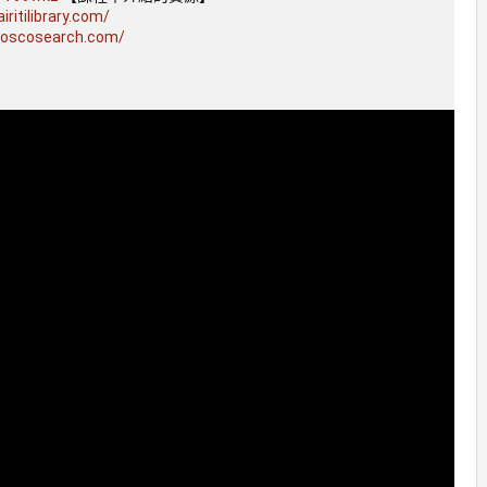
iritilibrary.com/
noscosearch.com/