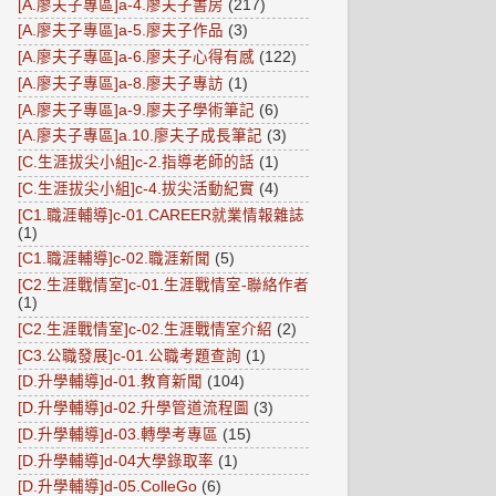
[A.廖夫子專區]a-4.廖夫子書房
(217)
[A.廖夫子專區]a-5.廖夫子作品
(3)
[A.廖夫子專區]a-6.廖夫子心得有感
(122)
[A.廖夫子專區]a-8.廖夫子專訪
(1)
[A.廖夫子專區]a-9.廖夫子學術筆記
(6)
[A.廖夫子專區]a.10.廖夫子成長筆記
(3)
[C.生涯拔尖小組]c-2.指導老師的話
(1)
[C.生涯拔尖小組]c-4.拔尖活動紀實
(4)
[C1.職涯輔導]c-01.CAREER就業情報雜誌
(1)
[C1.職涯輔導]c-02.職涯新聞
(5)
[C2.生涯戰情室]c-01.生涯戰情室-聯絡作者
(1)
[C2.生涯戰情室]c-02.生涯戰情室介紹
(2)
[C3.公職發展]c-01.公職考題查詢
(1)
[D.升學輔導]d-01.教育新聞
(104)
[D.升學輔導]d-02.升學管道流程圖
(3)
[D.升學輔導]d-03.轉學考專區
(15)
[D.升學輔導]d-04大學錄取率
(1)
[D.升學輔導]d-05.ColleGo
(6)