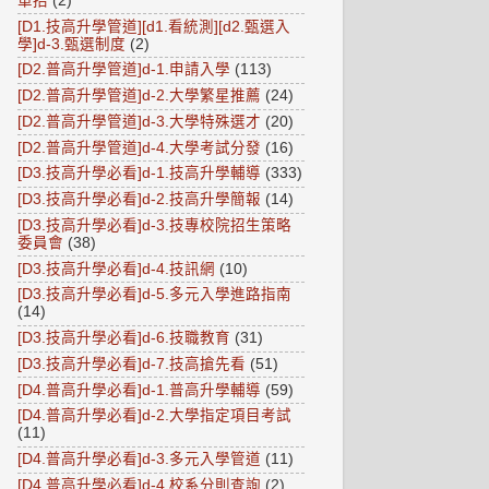
單招
(2)
[D1.技高升學管道][d1.看統測][d2.甄選入
學]d-3.甄選制度
(2)
[D2.普高升學管道]d-1.申請入學
(113)
[D2.普高升學管道]d-2.大學繁星推薦
(24)
[D2.普高升學管道]d-3.大學特殊選才
(20)
[D2.普高升學管道]d-4.大學考試分發
(16)
[D3.技高升學必看]d-1.技高升學輔導
(333)
[D3.技高升學必看]d-2.技高升學簡報
(14)
[D3.技高升學必看]d-3.技專校院招生策略
委員會
(38)
[D3.技高升學必看]d-4.技訊網
(10)
[D3.技高升學必看]d-5.多元入學進路指南
(14)
[D3.技高升學必看]d-6.技職教育
(31)
[D3.技高升學必看]d-7.技高搶先看
(51)
[D4.普高升學必看]d-1.普高升學輔導
(59)
[D4.普高升學必看]d-2.大學指定項目考試
(11)
[D4.普高升學必看]d-3.多元入學管道
(11)
[D4.普高升學必看]d-4.校系分則查詢
(2)