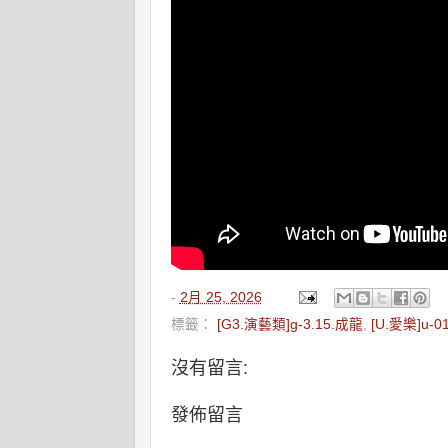
-
2月 25, 2026
標籤：
[G3.演藝類]g-3.15.成龍
,
[U.愛樂]u-
沒有留言:
發佈留言