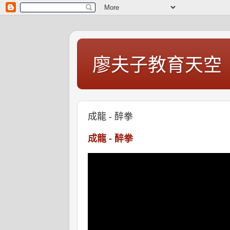
廖夫子教育天空
成龍 - 醉拳
成龍 - 醉拳