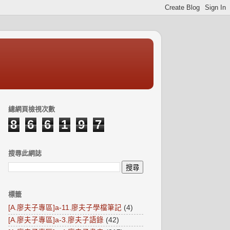
總網頁檢視次數
8
6
6
1
9
7
搜尋此網誌
標籤
[A.廖夫子專區]a-11.廖夫子學檔筆記
(4)
[A.廖夫子專區]a-3.廖夫子語錄
(42)