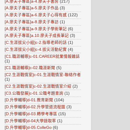
[A.廖夫子專區]a-4.廖夫子書房
(217)
[A.廖夫子專區]a-5.廖夫子作品
(3)
[A.廖夫子專區]a-6.廖夫子心得有感
(122)
[A.廖夫子專區]a-8.廖夫子專訪
(1)
[A.廖夫子專區]a-9.廖夫子學術筆記
(6)
[A.廖夫子專區]a.10.廖夫子成長筆記
(3)
[C.生涯拔尖小組]c-2.指導老師的話
(1)
[C.生涯拔尖小組]c-4.拔尖活動紀實
(4)
[C1.職涯輔導]c-01.CAREER就業情報雜誌
(1)
[C1.職涯輔導]c-02.職涯新聞
(5)
[C2.生涯戰情室]c-01.生涯戰情室-聯絡作者
(1)
[C2.生涯戰情室]c-02.生涯戰情室介紹
(2)
[C3.公職發展]c-01.公職考題查詢
(1)
[D.升學輔導]d-01.教育新聞
(104)
[D.升學輔導]d-02.升學管道流程圖
(3)
[D.升學輔導]d-03.轉學考專區
(15)
[D.升學輔導]d-04大學錄取率
(1)
[D.升學輔導]d-05.ColleGo
(6)