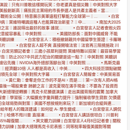
白宮演說｜只有川普敢這樣開玩笑：你老婆真是個災難｜中英對照大字
 美股創新高｜痛批民主黨紐約市長參選人是共產主義者，當...
戰術全公開｜特意展示美軍遠程打擊能力全球第一｜...
• 白宮
病｜萊維特嘲諷這種人也能算政治新星？｜中...
• 南加大2025
言｜誰說得出最好的故事 誰就...
• 白宮發言人記者會炮火四
縱容暴亂｜中英對照 ...
• 美國防部長：面對中國威脅 不能
 英聽訓練
• 白宮發言人：積極撤銷親共中國留學生簽證｜卡羅琳
 影片
• 白宮發言人超不爽 直接開嗆法官｜法官再三阻撓施政 川
• 白宮另類記者會｜三歲小孩犀利提問 萊維特難以招架｜最容易學習
會警告｜防止2027中共武力犯台的關鍵是這一點？｜中英對照 英聽訓
搶佔先機｜NVIDIA海外總部落腳台灣｜中英對照 ...
• 馬斯克最
經濟翻10倍 人人都是高收入｜中英...
• 四大科技巨頭點破關
續領先全球｜中英對照大字幕
• 白宮發言人簡報會：中美貿易首
• 黃仁勳：會奪走你工作的不是AI，而是…｜第一次有人把AI格
特最後一場股東會 肺腑之言｜波克夏現在滿手現金：不要為了投資而
拿大新總理逆轉勝｜馬克卡尼勝選演講｜走出美國背叛的震驚 加拿大
報會｜學習版：大幅擴充字彙與聽力提升｜強制催收學生貸款 欠債還
的全球局勢與對策｜美國不想按規則來玩？｜新加坡的合縱與連...
丰給年輕人的職涯建議｜如何從 A- 學生變成...
• 白宮發言人調侃
| 哈佛不甩川普 直接凍...
• 白宮發言人講話很坦白：川普利
5%報復關...
• 英文聽力訓練 | 白宮發言人4月8日記者會 | 關稅
文聽力訓練 | 加拿大總理馬克卡尼表態：同等稅率報復美國對等關