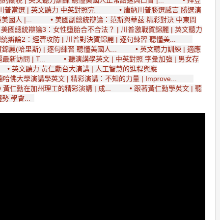
普當選 | 英文聽力 中英對照完...
• 唐納川普勝選感言 勝選演
國人 |...
• 美國副總統辯論：范斯與華茲 精彩對決 中東問
• 美國總統辯論3：女性墮胎合不合法？ | 川普激戰賀錦麗 | 英文聽力
總統辯論2：經濟攻防 | 川普對決賀錦麗 | 逐句練習 聽懂美...
錦麗(哈里斯) | 逐句練習 聽懂美國人...
• 英文聽力訓練 | 適應
訪問 | T...
• 聽演講學英文 | 中英對照 字彙加強 | 男女存
• 英文聽力 黃仁勳台大演講 | 人工智慧的進程與應
聽哈佛大學演講學英文 | 精彩演講：不知的力量 | Improve...
O 黃仁勳在加州理工的精彩演講 | 成...
• 跟著黃仁勳學英文 | 聽
勢 學會...