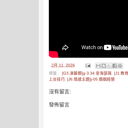
-
2月 11, 2026
標籤：
[G3.演藝類]g-3.34.安海瑟薇
,
[J1.教
上台技巧
,
[J6.情感主題]j-05.婚姻經營
沒有留言:
發佈留言