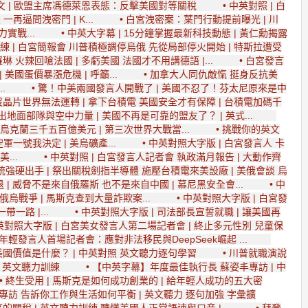
英文 | 歐盟主席馮德萊恩表態：反擊美國對等關稅
• 中英對照 | 白
再逼問洩密門 | K...
• 白宮洩密案：葉門行動提前曝光 | 川
實戰...
• 中英大字幕 | 15分鐘掌握最新科技動態 | 黃仁勳揭露
練 | 白宮簡報會 川普積極調停烏俄 先從局部停火開始 | 特斯拉遭受
琳 火辣回嗆法國 | 多虧美國 法國才不用講德語 |...
• 白宮發言
 美國蛋價暴漲危機 | 呼籲...
• 加拿大人同仇敵愾 挺身反抗美
..
• 驚！中美兩國發言人開戰了 | 美國不忍了！芬太尼原來是中
沒晶片世界無法運轉 | 拿下台積電 美國安全才有保障 | 台積電加碼千
出地面部隊與空中力量 | 美國不再是可靠的盟友了？ | 英式...
烏克蘭三千五百億美元 | 第三次世界大戰當...
• 挑戰你的英文
軍一號我決定 | 美烏礦產...
• 中英對照大字版 | 白宮發言人 卡
美...
• 中英對照 | 白宮發言人記者會 執政滿月報告 | 大動作齊
統強硬出手 | 祭出關稅劍指半導體 施壓台積電來美設廠 | 美俄會談 烏
| 威脅不是來自俄羅斯 也不是來自中國 | 慕尼黑安全會...
• 中
俄烏戰爭 | 馬斯克查到大量詐欺案...
• 中英對照大字版 | 白宮發
帶一路 |...
• 中英對照大字版 | 司法部長宣誓就職 | 讓美國再
英對照大字版 | 白宮美女發言人第二場記者會 | 終止多元性別 兒童保
最年輕發言人首場記者會：應對非法移民與DeepSeek崛起 ...
的美國價值是什麼？ | 中英對照 英文聽力逐句學習
• 川普就職演說
版 英文聽力訓練
• 【中英字幕】年度最佳執行長 蘇姿丰專訪 | 中
• 終生受用 | 馬斯克是如何成功創業的 | 給年輕人成功的五大密
卡專訪 告訴你工作與生活如何平衡 | 英文聽力 逐句加強 字彙擴
的關稅 | 英文聽力訓練 聽懂美國人正常語速與口音 |...
• 拜登