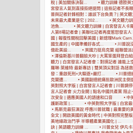
稅 | 美加關係決裂...
• 聽力訓練 德腔
宮發言人氣到直接拒絕提問 | 這些記者不長眼 一
普與記者針鋒相對：誰該下台負責？| 英文聽力
未來最大產業是它 | 202...
• 英文聽力訓
池魚...
• 英文聽力訓練 | 白宮發言人卡羅
人第8場記者會 | 美聯社記者再度惹怒發言人 |
國 | 報復性關稅回擊美國 | 新總理Mark Carn.
國生產的 | 中國準備好各式...
• 川普說
億赴美設...
• 英國力挺烏克蘭 組聯盟派
• 澤倫斯基川普翻臉大吵 | 大罵笨蛋拜登白給
聽力 | 白宮發言人記者會：對摃記者 誰能上空
羅琳·萊維特 最新專訪 | 雙英頂尖對話 為拯救
發：重啟死刑+大驅逐+嚴打...
• 川普總
克蘭遭...
• 美國副總統痛批歐洲民主倒退 
英對照大字版 | 白宮發言人記者會 | 川普調停
言人記者會 火力全開 | 點名中國共產黨 阻止一
次安全 | 適應美國人的語速和口音
• 中
護新政策 |...
• 中英對照大字版 | 白宮
• 馬斯克最狂演說 呼應川普就職 | 最重要
全文 | 開啟美國的黃金時代 | 中英對照完整
美地緣政治鬥爭 半導體產業美國化 | ...
訣 | 英語聽力訓練 ...
• 川普女兒 伊凡
充 |...
• 唐納川普專訪 我會徵收史上最高