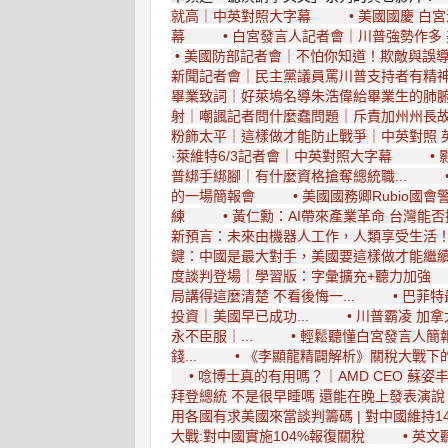
就高｜中英對照大字幕
• 美國國慶 
幕
• 白宮發言人記者會｜川普強勢作多
• 美國防部記者會｜不怕你知道！欺敵與誤導
新聞記者會｜民主黨議員罵川普支持者有精神
畢業致詞｜好萊塢名導朱浩偉給畢業生的肺腑之
射｜嘲諷記者問什麼蠢問題｜斥責加州州長故意
粉飾太平｜這樣做才能防止戰爭｜中英對照
·萊維特6/3記者會｜中英對照大字幕
•
普綁手綁腳｜有什麼資格搶奪總統職...
的一場簡報會
• 美國國務卿Rubio國
練
• 黃仁勳：AI帶來產業革命 台灣能否
新預言：未來由機器人工作，人類享受生活！｜
鍵：中國是最大對手，美國要這樣做才能繼
度談判登場｜學習版：字彙擴充+聽力加強
局講得這麼清楚 不看後悔一...
• 巴菲
投資｜美國早已成功...
• 川普霸凌 加
永不臣服｜...
• 輕鬆聽懂白宮發言人簡
錢...
• 《李顯龍精闢解析》關稅大戰下
• 唸博士真的有用嗎？｜AMD CEO 蘇姿
拜登總統 不是很早睡嗎 還能在晚上發表演說？ 
用各國有求美國來當談判籌碼 | 對中國維持14
大戰:對中國實施104%報復關稅
• 英