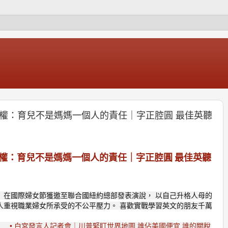
平權：育兒不是媽媽一個人的責任｜字正腔圓 最佳英聽
權：育兒不是媽媽一個人的責任｜字正腔圓 最佳英聽
 在國際婦女節獲邀至聯合國紐約總部發表演說， 以自己升格人母的
人重視職業婦女所承受的不公平壓力。 喜歡實戰學習英文的朋友千萬
• 白宮發言人記者會｜川普緊盯世界地圖 誰佔美國便宜 誰的關稅