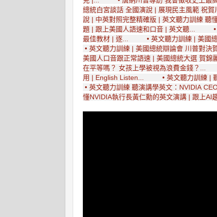
總統白宮談話 全國演說 | 展現民主風範 祝賀川
說 | 中英對照完整精確版 | 英文聽力訓練 聽懂美
題 | 跟上美國人語速和口音 | 英文聽...
最佳教材 | 逐...
• 英文聽力訓練 | 美國
• 英文聽力訓練 | 美國總統辯論會 川普對決賀
美國人口音跟正常語速 | 美國總統大選 賀錦麗最新
在平等嗎？ 女孩上學被視為浪費金錢？...
用 | English Listen...
• 英文聽力訓練 | 
• 英文聽力訓練 聽演講學英文：NVIDIA CE
懂NVIDIA執行長黃仁勳的英文演講 | 跟上AI趨