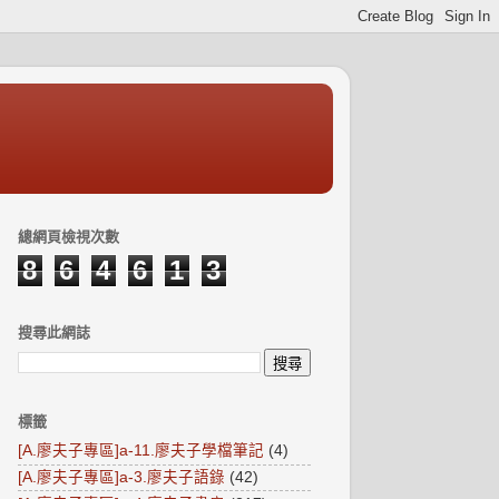
總網頁檢視次數
8
6
4
6
1
3
搜尋此網誌
標籤
[A.廖夫子專區]a-11.廖夫子學檔筆記
(4)
[A.廖夫子專區]a-3.廖夫子語錄
(42)