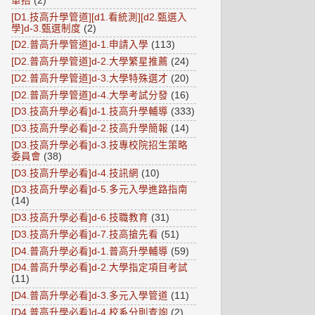
單招
(2)
[D1.技高升學管道][d1.看統測][d2.甄選入
學]d-3.甄選制度
(2)
[D2.普高升學管道]d-1.申請入學
(113)
[D2.普高升學管道]d-2.大學繁星推薦
(24)
[D2.普高升學管道]d-3.大學特殊選才
(20)
[D2.普高升學管道]d-4.大學考試分發
(16)
[D3.技高升學必看]d-1.技高升學輔導
(333)
[D3.技高升學必看]d-2.技高升學簡報
(14)
[D3.技高升學必看]d-3.技專校院招生策略
委員會
(38)
[D3.技高升學必看]d-4.技訊網
(10)
[D3.技高升學必看]d-5.多元入學進路指南
(14)
[D3.技高升學必看]d-6.技職教育
(31)
[D3.技高升學必看]d-7.技高搶先看
(51)
[D4.普高升學必看]d-1.普高升學輔導
(59)
[D4.普高升學必看]d-2.大學指定項目考試
(11)
[D4.普高升學必看]d-3.多元入學管道
(11)
[D4.普高升學必看]d-4.校系分則查詢
(2)