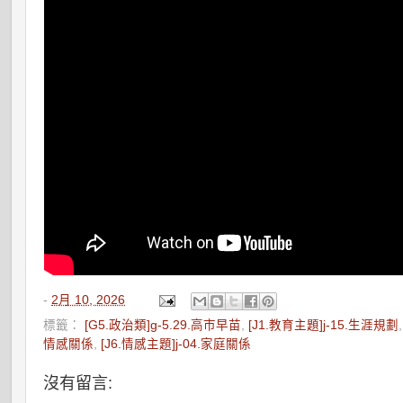
-
2月 10, 2026
標籤：
[G5.政治類]g-5.29.高市早苗
,
[J1.教育主題]j-15.生涯規劃
情感關係
,
[J6.情感主題]j-04.家庭關係
沒有留言: