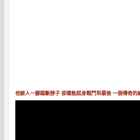
他被人一腳踢斷脖子 卻還能起身戰鬥到最後 一個傳奇的