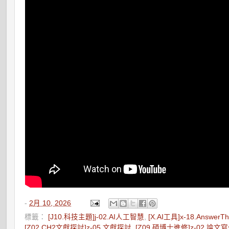
-
2月 10, 2026
標籤：
[J10.科技主題]j-02.AI人工智慧
,
[X.AI工具]x-18.AnswerTh
[Z02.CH2文獻探討]z-05.文獻探討
,
[Z09.碩博士進修]z-02.論文