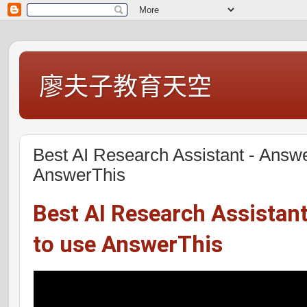
廖夫子教育天空
Best AI Research Assistant - Answ
AnswerThis
Best AI Research Assistan
to use AnswerThis