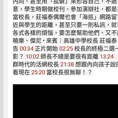
內向、甚至用「孤僻」來形容自己，不過
意，學生時期做校刊、參加演辯社，都是
當校長，莊福泰偶爾也會「海巡」網路留
近與學生的距離，甚至只要一則私訊，就
各式各樣的煩惱，要怎麼幫助他們、又不讓
曉樂、傑尼 • 來賓｜高雄中學校長 莊福泰 
告
00:34
正片開始
02:25
校長的終極二選
影？
10:02
師長不總是要很有距離
13:24
群時代的活網校長
21:38
想跟內向孩子說
看現在
25:20
當校長很無聊！？