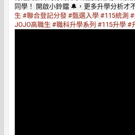
同學！ 開啟小鈴鐺 🔔，更多升學分析才不會
生
#聯合登記分發
#甄選入學
#115統測
JOJO高職生
#職科升學系列
#115升學
#