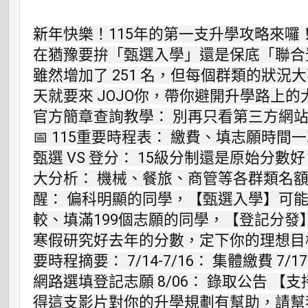
新年快樂！115年的第一支升學攻略來囉
在猶豫要拚「甄選入學」還是保底「聯合
雖然增加了 251 名，但每個群類的狀況大
天就要來 JOJO你，帶你避開升學路上的大
官方簡章查詢教學： 別再只看第三方網
📅 115重要時程表： 繳費、填志願時間
甄選 VS 登分： 15級分制還是原始分數好
大分析： 機械、餐旅、商管等各群類名額變
醒： 偏科明顯的同學，【甄選入學】可
較、填滿199個志願的同學，【登記分
寒假研究好去年的分數，定下你的理想目標吧
要時程摘要： 7/14-7/16： 集體繳費 7/17-
網路選填登記志願 8/06： 錄取公告 【
得這支影片對你的升學規劃有幫助，請幫