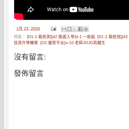
-
1月 23, 2026
標籤：
[D1-1.看統測][d2.甄選入學]d-1.一般組
,
[D1-1.看統測][
技高升學輔導
,
[O2.優質平台]o-10.老師JOJO高職生
沒有留言:
發佈留言