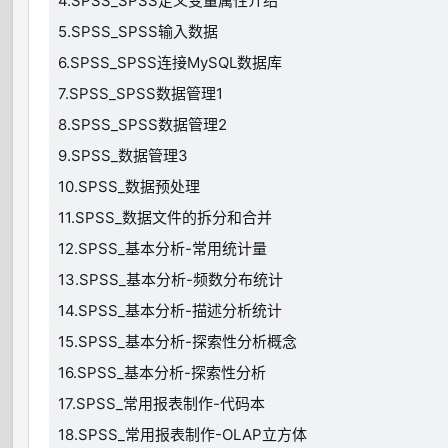
4.SPSS_SPSS定义变量属性介绍
5.SPSS_SPSS输入数据
6.SPSS_SPSS连接MySQL数据库
7.SPSS_SPSS数据管理1
8.SPSS_SPSS数据管理2
9.SPSS_数据管理3
10.SPSS_数据预处理
11.SPSS_数据文件的拆分和合并
12.SPSS_基本分析-常用统计量
13.SPSS_基本分析-频数分布统计
14.SPSS_基本分析-描述分析统计
15.SPSS_基本分析-探索性分析概念
16.SPSS_基本分析-探索性分析
17.SPSS_常用报表制作-代码本
18.SPSS_常用报表制作-OLAP立方体