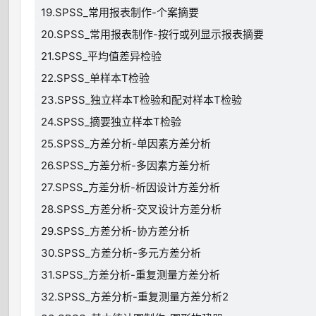
19.SPSS_常用报表制作-个案摘要
20.SPSS_常用报表制作-按行或列显示报表摘要
21.SPSS_平均值差异检验
22.SPSS_单样本T检验
23.SPSS_独立样本T检验和配对样本T检验
24.SPSS_摘要独立样本T检验
25.SPSS_方差分析-单因素方差分析
26.SPSS_方差分析-多因素方差分析
27.SPSS_方差分析-析因设计方差分析
28.SPSS_方差分析-交叉设计方差分析
29.SPSS_方差分析-协方差分析
30.SPSS_方差分析-多元方差分析
31.SPSS_方差分析-重复测量方差分析
32.SPSS_方差分析-重复测量方差分析2