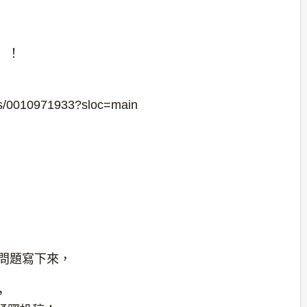
」！
ts/0010971933?sloc=main
的問題寫下來，
，