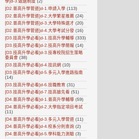
學]d-3.甄選制度
(2)
[D2.普高升學管道]d-1.申請入學
(113)
[D2.普高升學管道]d-2.大學繁星推薦
(24)
[D2.普高升學管道]d-3.大學特殊選才
(20)
[D2.普高升學管道]d-4.大學考試分發
(16)
[D3.技高升學必看]d-1.技高升學輔導
(333)
[D3.技高升學必看]d-2.技高升學簡報
(14)
[D3.技高升學必看]d-3.技專校院招生策略
委員會
(38)
[D3.技高升學必看]d-4.技訊網
(10)
[D3.技高升學必看]d-5.多元入學進路指南
(14)
[D3.技高升學必看]d-6.技職教育
(31)
[D3.技高升學必看]d-7.技高搶先看
(51)
[D4.普高升學必看]d-1.普高升學輔導
(59)
[D4.普高升學必看]d-2.大學指定項目考試
(11)
[D4.普高升學必看]d-3.多元入學管道
(11)
[D4.普高升學必看]d-4.校系分則查詢
(2)
[D4.普高升學必看]d-5.學科能力測驗
(3)