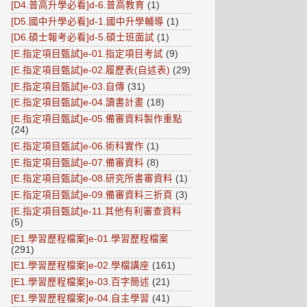
[D4.普高升學必看]d-6.普高教育
(1)
[D5.國中升學必看]d-1.國中升學輔導
(1)
[D6.碩士報考必看]d-5.碩士班面試
(1)
[E.指定項目甄試]e-01.指定項目考試
(9)
[E.指定項目甄試]e-02.履歷表(自述表)
(29)
[E.指定項目甄試]e-03.自傳
(31)
[E.指定項目甄試]e-04.讀書計畫
(18)
[E.指定項目甄試]e-05.備審資料製作重點
(24)
[E.指定項目甄試]e-06.術科實作
(1)
[E.指定項目甄試]e-07.備審資料
(8)
[E.指定項目甄試]e-08.研究所書審資料
(1)
[E.指定項目甄試]e-09.備審資料三折頁
(3)
[E.指定項目甄試]e-11.其他有利審查資料
(5)
[E1.學習歷程檔案]e-01.學習歷程檔案
(291)
[E1.學習歷程檔案]e-02.學檔講座
(161)
[E1.學習歷程檔案]e-03.百字簡述
(21)
[E1.學習歷程檔案]e-04.自主學習
(41)