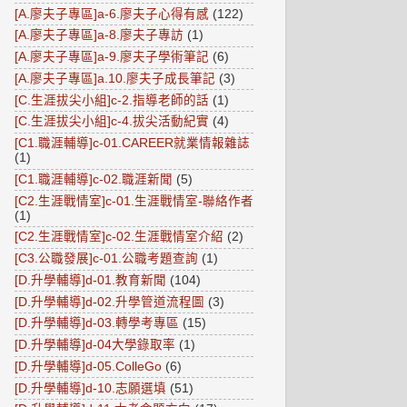
[A.廖夫子專區]a-6.廖夫子心得有感
(122)
[A.廖夫子專區]a-8.廖夫子專訪
(1)
[A.廖夫子專區]a-9.廖夫子學術筆記
(6)
[A.廖夫子專區]a.10.廖夫子成長筆記
(3)
[C.生涯拔尖小組]c-2.指導老師的話
(1)
[C.生涯拔尖小組]c-4.拔尖活動紀實
(4)
[C1.職涯輔導]c-01.CAREER就業情報雜誌
(1)
[C1.職涯輔導]c-02.職涯新聞
(5)
[C2.生涯戰情室]c-01.生涯戰情室-聯絡作者
(1)
[C2.生涯戰情室]c-02.生涯戰情室介紹
(2)
[C3.公職發展]c-01.公職考題查詢
(1)
[D.升學輔導]d-01.教育新聞
(104)
[D.升學輔導]d-02.升學管道流程圖
(3)
[D.升學輔導]d-03.轉學考專區
(15)
[D.升學輔導]d-04大學錄取率
(1)
[D.升學輔導]d-05.ColleGo
(6)
[D.升學輔導]d-10.志願選填
(51)