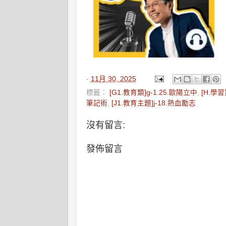
-
11月 30, 2025
標籤：
[G1.教育類]g-1.25.歐陽立中
,
[H.學習
筆記術
,
[J1.教育主題]j-18.熱血勵志
沒有留言:
發佈留言