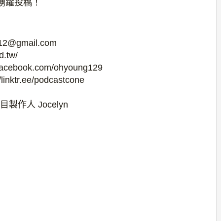
踴躍投稿！
@gmail.com
.tw/
ebook.com/ohyoung129
ktr.ee/podcastcone
目製作人 Jocelyn