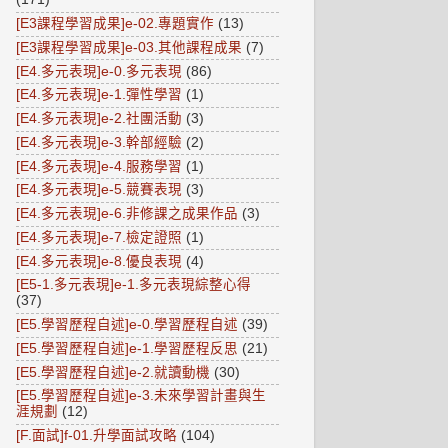
[E3課程學習成果]e-02.專題實作
(13)
[E3課程學習成果]e-03.其他課程成果
(7)
[E4.多元表現]e-0.多元表現
(86)
[E4.多元表現]e-1.彈性學習
(1)
[E4.多元表現]e-2.社團活動
(3)
[E4.多元表現]e-3.幹部經驗
(2)
[E4.多元表現]e-4.服務學習
(1)
[E4.多元表現]e-5.競賽表現
(3)
[E4.多元表現]e-6.非修課之成果作品
(3)
[E4.多元表現]e-7.檢定證照
(1)
[E4.多元表現]e-8.優良表現
(4)
[E5-1.多元表現]e-1.多元表現綜整心得
(37)
[E5.學習歷程自述]e-0.學習歷程自述
(39)
[E5.學習歷程自述]e-1.學習歷程反思
(21)
[E5.學習歷程自述]e-2.就讀動機
(30)
[E5.學習歷程自述]e-3.未來學習計畫與生
涯規劃
(12)
[F.面試]f-01.升學面試攻略
(104)