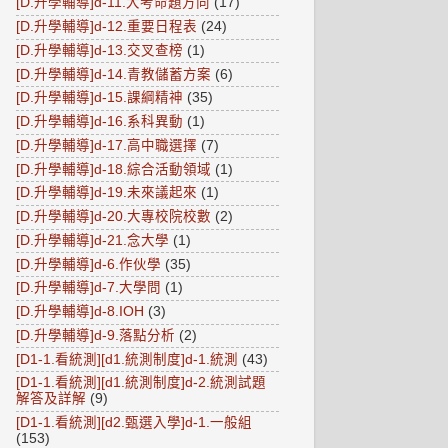
[D.升學輔導]d-11.大考命題方向
(17)
[D.升學輔導]d-12.重要日程表
(24)
[D.升學輔導]d-13.交叉查榜
(1)
[D.升學輔導]d-14.青教儲蓄方案
(6)
[D.升學輔導]d-15.課綱精神
(35)
[D.升學輔導]d-16.系科異動
(1)
[D.升學輔導]d-17.高中職選擇
(7)
[D.升學輔導]d-18.綜合活動領域
(1)
[D.升學輔導]d-19.未來議起來
(1)
[D.升學輔導]d-20.大專校院校數
(2)
[D.升學輔導]d-21.念大學
(1)
[D.升學輔導]d-6.作伙學
(35)
[D.升學輔導]d-7.大學問
(1)
[D.升學輔導]d-8.IOH
(3)
[D.升學輔導]d-9.落點分析
(2)
[D1-1.看統測][d1.統測制度]d-1.統測
(43)
[D1-1.看統測][d1.統測制度]d-2.統測試題
解答及詳解
(9)
[D1-1.看統測][d2.甄選入學]d-1.一般組
(153)