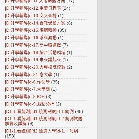
[D.升學輔導]d-11.大考命題方向
(17)
[D.升學輔導]d-12.重要日程表
(24)
[D.升學輔導]d-13.交叉查榜
(1)
[D.升學輔導]d-14.青教儲蓄方案
(6)
[D.升學輔導]d-15.課綱精神
(35)
[D.升學輔導]d-16.系科異動
(1)
[D.升學輔導]d-17.高中職選擇
(7)
[D.升學輔導]d-18.綜合活動領域
(1)
[D.升學輔導]d-19.未來議起來
(1)
[D.升學輔導]d-20.大專校院校數
(2)
[D.升學輔導]d-21.念大學
(1)
[D.升學輔導]d-6.作伙學
(35)
[D.升學輔導]d-7.大學問
(1)
[D.升學輔導]d-8.IOH
(3)
[D.升學輔導]d-9.落點分析
(2)
[D1-1.看統測][d1.統測制度]d-1.統測
(45)
[D1-1.看統測][d1.統測制度]d-2.統測試題
解答及詳解
(9)
[D1-1.看統測][d2.甄選入學]d-1.一般組
(153)