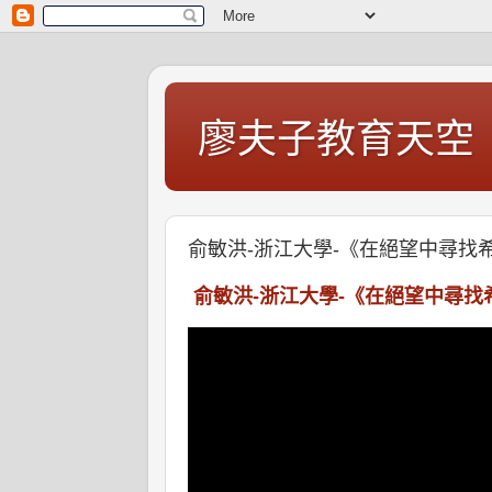
廖夫子教育天空
俞敏洪-浙江大學-《在絕望中尋找
俞敏洪-浙江大學-《在絕望中尋找