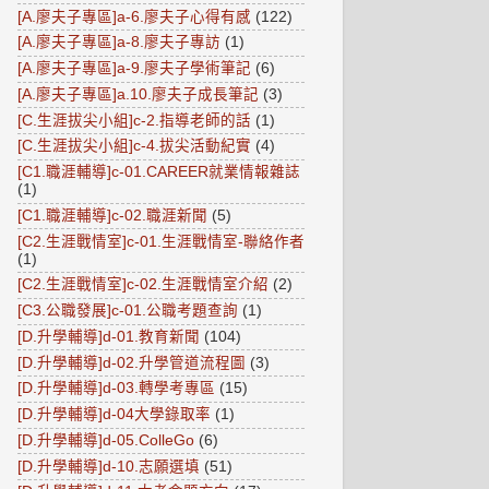
[A.廖夫子專區]a-6.廖夫子心得有感
(122)
[A.廖夫子專區]a-8.廖夫子專訪
(1)
[A.廖夫子專區]a-9.廖夫子學術筆記
(6)
[A.廖夫子專區]a.10.廖夫子成長筆記
(3)
[C.生涯拔尖小組]c-2.指導老師的話
(1)
[C.生涯拔尖小組]c-4.拔尖活動紀實
(4)
[C1.職涯輔導]c-01.CAREER就業情報雜誌
(1)
[C1.職涯輔導]c-02.職涯新聞
(5)
[C2.生涯戰情室]c-01.生涯戰情室-聯絡作者
(1)
[C2.生涯戰情室]c-02.生涯戰情室介紹
(2)
[C3.公職發展]c-01.公職考題查詢
(1)
[D.升學輔導]d-01.教育新聞
(104)
[D.升學輔導]d-02.升學管道流程圖
(3)
[D.升學輔導]d-03.轉學考專區
(15)
[D.升學輔導]d-04大學錄取率
(1)
[D.升學輔導]d-05.ColleGo
(6)
[D.升學輔導]d-10.志願選填
(51)