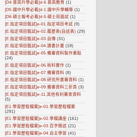
[D4.普高升學必看]d-6.普高教育
(1)
[D5.國中升學必看]d-1.國中升學輔導
(1)
[D6.碩士報考必看]d-5.碩士班面試
(1)
[E.指定項目甄試]e-01.指定項目考試
(9)
[E.指定項目甄試]e-02.履歷表(自述表)
(29)
[E.指定項目甄試]e-03.自傳
(31)
[E.指定項目甄試]e-04.讀書計畫
(18)
[E.指定項目甄試]e-05.備審資料製作重點
(24)
[E.指定項目甄試]e-06.術科實作
(1)
[E.指定項目甄試]e-07.備審資料
(8)
[E.指定項目甄試]e-08.研究所書審資料
(1)
[E.指定項目甄試]e-09.備審資料三折頁
(3)
[E.指定項目甄試]e-11.其他有利審查資料
(5)
[E1.學習歷程檔案]e-01.學習歷程檔案
(291)
[E1.學習歷程檔案]e-02.學檔講座
(161)
[E1.學習歷程檔案]e-03.百字簡述
(21)
[E1.學習歷程檔案]e-04.自主學習
(41)