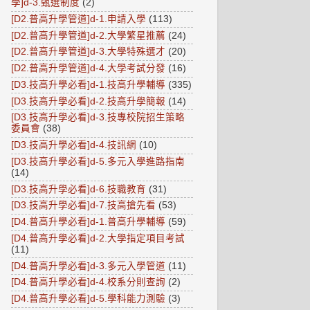
學]d-3.甄選制度
(2)
[D2.普高升學管道]d-1.申請入學
(113)
[D2.普高升學管道]d-2.大學繁星推薦
(24)
[D2.普高升學管道]d-3.大學特殊選才
(20)
[D2.普高升學管道]d-4.大學考試分發
(16)
[D3.技高升學必看]d-1.技高升學輔導
(335)
[D3.技高升學必看]d-2.技高升學簡報
(14)
[D3.技高升學必看]d-3.技專校院招生策略
委員會
(38)
[D3.技高升學必看]d-4.技訊網
(10)
[D3.技高升學必看]d-5.多元入學進路指南
(14)
[D3.技高升學必看]d-6.技職教育
(31)
[D3.技高升學必看]d-7.技高搶先看
(53)
[D4.普高升學必看]d-1.普高升學輔導
(59)
[D4.普高升學必看]d-2.大學指定項目考試
(11)
[D4.普高升學必看]d-3.多元入學管道
(11)
[D4.普高升學必看]d-4.校系分則查詢
(2)
[D4.普高升學必看]d-5.學科能力測驗
(3)