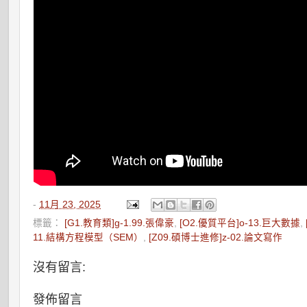
-
11月 23, 2025
標籤：
[G1.教育類]g-1.99.張偉豪
,
[O2.優質平台]o-13.巨大數據
,
11.結構方程模型（SEM）
,
[Z09.碩博士進修]z-02.論文寫作
沒有留言:
發佈留言