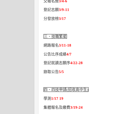
交報名費
3/4-6
登記志願
3/9-11
分發放榜
3/17
三、技職繁星
網路報名
3/11-18
公告比序成績
4/7
登記就讀志願序
4/22-28
錄取公告
5/5
四、四技申請(招收高中生)
學測
1/17 19
集體報名及繳費
3/19-24