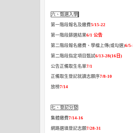
六、甄選入學
第一階段報名及繳費
5/15-22
第一階段篩選結果
6/1
公告
第二階段報名繳費、學檔上傳
(
或勾選
)
6/5-
第二階段指定項目甄試
6/13-28(16
日
)
公告正備取生名單
7/1
正備取生登記就讀志願序
7/8-10
放榜
7/14
七、登記分發
集體繳費
7/14-16
網路選填登記志願
7/28-31