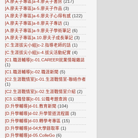
[A.廖夫子專區]a-4.廖夫子書房
(217)
[A.廖夫子專區]a-5.廖夫子作品
(3)
[A.廖夫子專區]a-6.廖夫子心得有感
(122)
[A.廖夫子專區]a-8.廖夫子專訪
(1)
[A.廖夫子專區]a-9.廖夫子學術筆記
(6)
[A.廖夫子專區]a.10.廖夫子成長筆記
(3)
[C.生涯拔尖小組]c-2.指導老師的話
(1)
[C.生涯拔尖小組]c-4.拔尖活動紀實
(4)
[C1.職涯輔導]c-01.CAREER就業情報雜誌
(1)
[C1.職涯輔導]c-02.職涯新聞
(5)
[C2.生涯戰情室]c-01.生涯戰情室-聯絡作者
(1)
[C2.生涯戰情室]c-02.生涯戰情室介紹
(2)
[C3.公職發展]c-01.公職考題查詢
(1)
[D.升學輔導]d-01.教育新聞
(104)
[D.升學輔導]d-02.升學管道流程圖
(3)
[D.升學輔導]d-03.轉學考專區
(15)
[D.升學輔導]d-04大學錄取率
(1)
[D.升學輔導]d-05.ColleGo
(6)