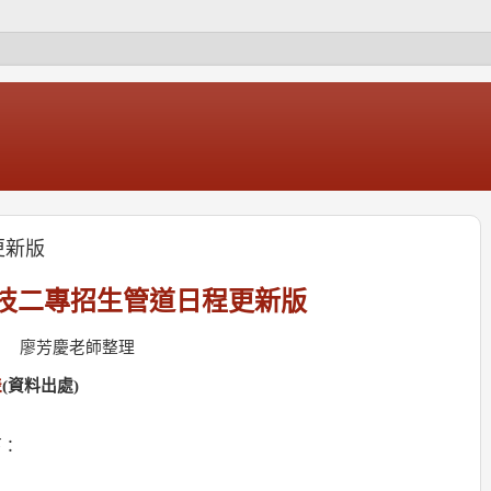
更新版
技二專招生管道日程更新版
廖芳慶老師整理
表
(資料出處)
下：