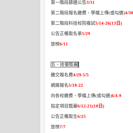
第一階段篩選公告
3/31
第二階段報名繳費、學檔上傳
(
或勾選
)
4/30
第二階段科技校院複試
5/14-26(13
日
)
公告正備取名單
5/29
放榜
6/11
五、技優甄審
繳交報名費
4/29-5/5
網路報名
5/18-22
向各校繳費、學檔上傳
(
或勾選
)
6/4-9
指定項目甄審
6/12-21(10
日
)
公告正備取生
6/25
放榜
7/7