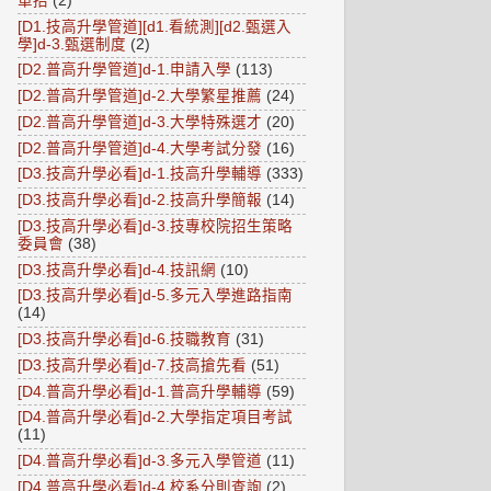
單招
(2)
[D1.技高升學管道][d1.看統測][d2.甄選入
學]d-3.甄選制度
(2)
[D2.普高升學管道]d-1.申請入學
(113)
[D2.普高升學管道]d-2.大學繁星推薦
(24)
[D2.普高升學管道]d-3.大學特殊選才
(20)
[D2.普高升學管道]d-4.大學考試分發
(16)
[D3.技高升學必看]d-1.技高升學輔導
(333)
[D3.技高升學必看]d-2.技高升學簡報
(14)
[D3.技高升學必看]d-3.技專校院招生策略
委員會
(38)
[D3.技高升學必看]d-4.技訊網
(10)
[D3.技高升學必看]d-5.多元入學進路指南
(14)
[D3.技高升學必看]d-6.技職教育
(31)
[D3.技高升學必看]d-7.技高搶先看
(51)
[D4.普高升學必看]d-1.普高升學輔導
(59)
[D4.普高升學必看]d-2.大學指定項目考試
(11)
[D4.普高升學必看]d-3.多元入學管道
(11)
[D4.普高升學必看]d-4.校系分則查詢
(2)