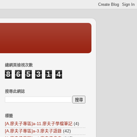
總網頁檢視次數
8
6
5
3
1
4
搜尋此網誌
標籤
[A.廖夫子專區]a-11.廖夫子學檔筆記
(4)
[A.廖夫子專區]a-3.廖夫子語錄
(42)