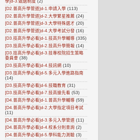
學]d-3.甄選制度
(2)
[D2.普高升學管道]d-1.申請入學
(113)
[D2.普高升學管道]d-2.大學繁星推薦
(24)
[D2.普高升學管道]d-3.大學特殊選才
(20)
[D2.普高升學管道]d-4.大學考試分發
(16)
[D3.技高升學必看]d-1.技高升學輔導
(335)
[D3.技高升學必看]d-2.技高升學簡報
(14)
[D3.技高升學必看]d-3.技專校院招生策略
委員會
(38)
[D3.技高升學必看]d-4.技訊網
(10)
[D3.技高升學必看]d-5.多元入學進路指南
(14)
[D3.技高升學必看]d-6.技職教育
(31)
[D3.技高升學必看]d-7.技高搶先看
(53)
[D4.普高升學必看]d-1.普高升學輔導
(59)
[D4.普高升學必看]d-2.大學指定項目考試
(11)
[D4.普高升學必看]d-3.多元入學管道
(11)
[D4.普高升學必看]d-4.校系分則查詢
(2)
[D4.普高升學必看]d-5.學科能力測驗
(3)