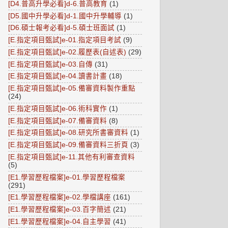
[D4.普高升學必看]d-6.普高教育
(1)
[D5.國中升學必看]d-1.國中升學輔導
(1)
[D6.碩士報考必看]d-5.碩士班面試
(1)
[E.指定項目甄試]e-01.指定項目考試
(9)
[E.指定項目甄試]e-02.履歷表(自述表)
(29)
[E.指定項目甄試]e-03.自傳
(31)
[E.指定項目甄試]e-04.讀書計畫
(18)
[E.指定項目甄試]e-05.備審資料製作重點
(24)
[E.指定項目甄試]e-06.術科實作
(1)
[E.指定項目甄試]e-07.備審資料
(8)
[E.指定項目甄試]e-08.研究所書審資料
(1)
[E.指定項目甄試]e-09.備審資料三折頁
(3)
[E.指定項目甄試]e-11.其他有利審查資料
(5)
[E1.學習歷程檔案]e-01.學習歷程檔案
(291)
[E1.學習歷程檔案]e-02.學檔講座
(161)
[E1.學習歷程檔案]e-03.百字簡述
(21)
[E1.學習歷程檔案]e-04.自主學習
(41)