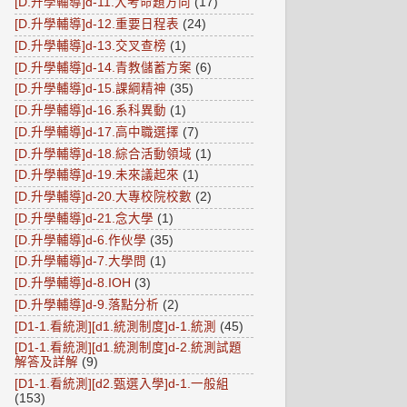
[D.升學輔導]d-11.大考命題方向
(17)
[D.升學輔導]d-12.重要日程表
(24)
[D.升學輔導]d-13.交叉查榜
(1)
[D.升學輔導]d-14.青教儲蓄方案
(6)
[D.升學輔導]d-15.課綱精神
(35)
[D.升學輔導]d-16.系科異動
(1)
[D.升學輔導]d-17.高中職選擇
(7)
[D.升學輔導]d-18.綜合活動領域
(1)
[D.升學輔導]d-19.未來議起來
(1)
[D.升學輔導]d-20.大專校院校數
(2)
[D.升學輔導]d-21.念大學
(1)
[D.升學輔導]d-6.作伙學
(35)
[D.升學輔導]d-7.大學問
(1)
[D.升學輔導]d-8.IOH
(3)
[D.升學輔導]d-9.落點分析
(2)
[D1-1.看統測][d1.統測制度]d-1.統測
(45)
[D1-1.看統測][d1.統測制度]d-2.統測試題
解答及詳解
(9)
[D1-1.看統測][d2.甄選入學]d-1.一般組
(153)