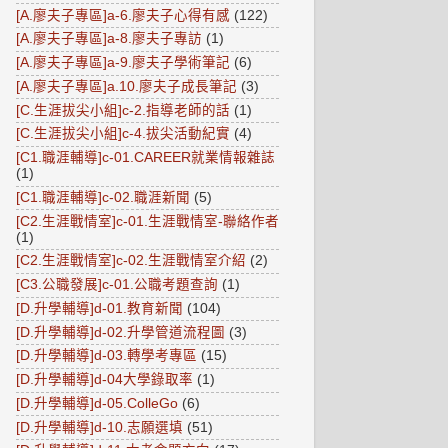
[A.廖夫子專區]a-6.廖夫子心得有感
(122)
[A.廖夫子專區]a-8.廖夫子專訪
(1)
[A.廖夫子專區]a-9.廖夫子學術筆記
(6)
[A.廖夫子專區]a.10.廖夫子成長筆記
(3)
[C.生涯拔尖小組]c-2.指導老師的話
(1)
[C.生涯拔尖小組]c-4.拔尖活動紀實
(4)
[C1.職涯輔導]c-01.CAREER就業情報雜誌
(1)
[C1.職涯輔導]c-02.職涯新聞
(5)
[C2.生涯戰情室]c-01.生涯戰情室-聯絡作者
(1)
[C2.生涯戰情室]c-02.生涯戰情室介紹
(2)
[C3.公職發展]c-01.公職考題查詢
(1)
[D.升學輔導]d-01.教育新聞
(104)
[D.升學輔導]d-02.升學管道流程圖
(3)
[D.升學輔導]d-03.轉學考專區
(15)
[D.升學輔導]d-04大學錄取率
(1)
[D.升學輔導]d-05.ColleGo
(6)
[D.升學輔導]d-10.志願選填
(51)