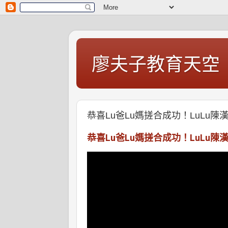
廖夫子教育天空
恭喜Lu爸Lu媽搓合成功！LuL
恭喜Lu爸Lu媽搓合成功！LuL