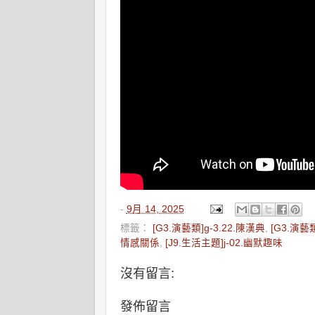
-
9月 14, 2025
標籤：
[G3.演藝類]g-3.22.陳漢典
,
[G3.演藝
情感關係
,
[J9.生活主題]j-02.幽默趣味
沒有留言:
發佈留言