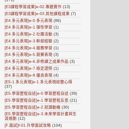
[E3課程學習成果]e-02.專題實作
(13)
[E3課程學習成果]e-03.其他課程成果
(7)
[E4.多元表現]e-0.多元表現
(86)
[E4.多元表現]e-1.彈性學習
(1)
[E4.多元表現]e-2.社團活動
(3)
[E4.多元表現]e-3.幹部經驗
(2)
[E4.多元表現]e-4.服務學習
(1)
[E4.多元表現]e-5.競賽表現
(3)
[E4.多元表現]e-6.非修課之成果作品
(3)
[E4.多元表現]e-7.檢定證照
(1)
[E4.多元表現]e-8.優良表現
(4)
[E5-1.多元表現]e-1.多元表現綜整心得
(37)
[E5.學習歷程自述]e-0.學習歷程自述
(39)
[E5.學習歷程自述]e-1.學習歷程反思
(21)
[E5.學習歷程自述]e-2.就讀動機
(30)
[E5.學習歷程自述]e-3.未來學習計畫與生
涯規劃
(12)
[F.面試]f-01.升學面試攻略
(104)