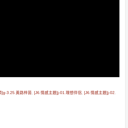
類]g-3.25.黃路梓茵
,
[J6.情感主題]j-01.理想伴侶
,
[J6.情感主題]j-02.