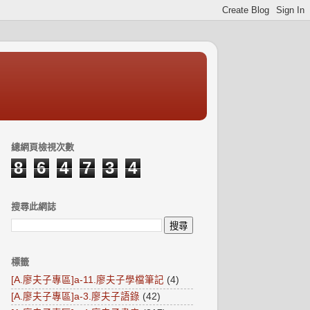
總網頁檢視次數
8
6
4
7
3
4
搜尋此網誌
標籤
[A.廖夫子專區]a-11.廖夫子學檔筆記
(4)
[A.廖夫子專區]a-3.廖夫子語錄
(42)