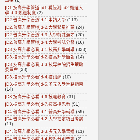
單招
(2)
[D1.技高升學管道][d1.看統測][d2.甄選入
學]d-3.甄選制度
(2)
[D2.普高升學管道]d-1.申請入學
(113)
[D2.普高升學管道]d-2.大學繁星推薦
(24)
[D2.普高升學管道]d-3.大學特殊選才
(20)
[D2.普高升學管道]d-4.大學考試分發
(16)
[D3.技高升學必看]d-1.技高升學輔導
(333)
[D3.技高升學必看]d-2.技高升學簡報
(14)
[D3.技高升學必看]d-3.技專校院招生策略
委員會
(38)
[D3.技高升學必看]d-4.技訊網
(10)
[D3.技高升學必看]d-5.多元入學進路指南
(14)
[D3.技高升學必看]d-6.技職教育
(31)
[D3.技高升學必看]d-7.技高搶先看
(51)
[D4.普高升學必看]d-1.普高升學輔導
(59)
[D4.普高升學必看]d-2.大學指定項目考試
(11)
[D4.普高升學必看]d-3.多元入學管道
(11)
[D4.普高升學必看]d-4.校系分則查詢
(2)