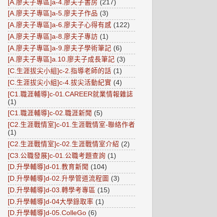
[A.廖夫子專區]a-4.廖夫子書房
(217)
[A.廖夫子專區]a-5.廖夫子作品
(3)
[A.廖夫子專區]a-6.廖夫子心得有感
(122)
[A.廖夫子專區]a-8.廖夫子專訪
(1)
[A.廖夫子專區]a-9.廖夫子學術筆記
(6)
[A.廖夫子專區]a.10.廖夫子成長筆記
(3)
[C.生涯拔尖小組]c-2.指導老師的話
(1)
[C.生涯拔尖小組]c-4.拔尖活動紀實
(4)
[C1.職涯輔導]c-01.CAREER就業情報雜誌
(1)
[C1.職涯輔導]c-02.職涯新聞
(5)
[C2.生涯戰情室]c-01.生涯戰情室-聯絡作者
(1)
[C2.生涯戰情室]c-02.生涯戰情室介紹
(2)
[C3.公職發展]c-01.公職考題查詢
(1)
[D.升學輔導]d-01.教育新聞
(104)
[D.升學輔導]d-02.升學管道流程圖
(3)
[D.升學輔導]d-03.轉學考專區
(15)
[D.升學輔導]d-04大學錄取率
(1)
[D.升學輔導]d-05.ColleGo
(6)