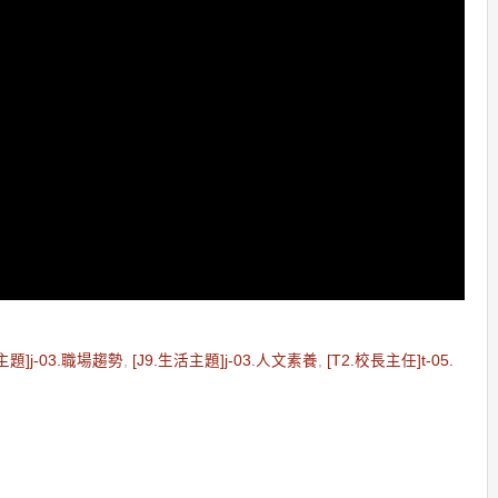
主題]j-03.職場趨勢
,
[J9.生活主題]j-03.人文素養
,
[T2.校長主任]t-05.