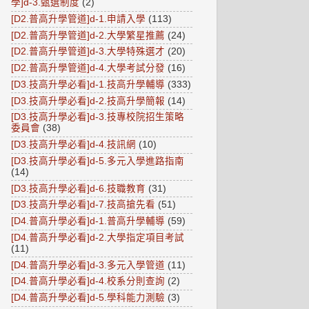
學]d-3.甄選制度
(2)
[D2.普高升學管道]d-1.申請入學
(113)
[D2.普高升學管道]d-2.大學繁星推薦
(24)
[D2.普高升學管道]d-3.大學特殊選才
(20)
[D2.普高升學管道]d-4.大學考試分發
(16)
[D3.技高升學必看]d-1.技高升學輔導
(333)
[D3.技高升學必看]d-2.技高升學簡報
(14)
[D3.技高升學必看]d-3.技專校院招生策略
委員會
(38)
[D3.技高升學必看]d-4.技訊網
(10)
[D3.技高升學必看]d-5.多元入學進路指南
(14)
[D3.技高升學必看]d-6.技職教育
(31)
[D3.技高升學必看]d-7.技高搶先看
(51)
[D4.普高升學必看]d-1.普高升學輔導
(59)
[D4.普高升學必看]d-2.大學指定項目考試
(11)
[D4.普高升學必看]d-3.多元入學管道
(11)
[D4.普高升學必看]d-4.校系分則查詢
(2)
[D4.普高升學必看]d-5.學科能力測驗
(3)