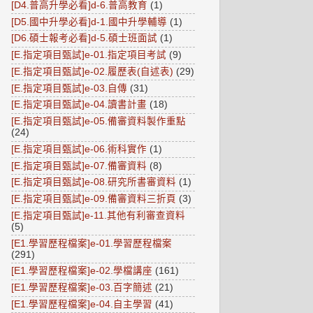
[D4.普高升學必看]d-6.普高教育
(1)
[D5.國中升學必看]d-1.國中升學輔導
(1)
[D6.碩士報考必看]d-5.碩士班面試
(1)
[E.指定項目甄試]e-01.指定項目考試
(9)
[E.指定項目甄試]e-02.履歷表(自述表)
(29)
[E.指定項目甄試]e-03.自傳
(31)
[E.指定項目甄試]e-04.讀書計畫
(18)
[E.指定項目甄試]e-05.備審資料製作重點
(24)
[E.指定項目甄試]e-06.術科實作
(1)
[E.指定項目甄試]e-07.備審資料
(8)
[E.指定項目甄試]e-08.研究所書審資料
(1)
[E.指定項目甄試]e-09.備審資料三折頁
(3)
[E.指定項目甄試]e-11.其他有利審查資料
(5)
[E1.學習歷程檔案]e-01.學習歷程檔案
(291)
[E1.學習歷程檔案]e-02.學檔講座
(161)
[E1.學習歷程檔案]e-03.百字簡述
(21)
[E1.學習歷程檔案]e-04.自主學習
(41)