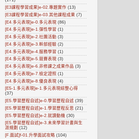
[E3課程學習成果]e-02.專題實作
(13)
[E3課程學習成果]e-03.其他課程成果
(7)
[E4.多元表現]e-0.多元表現
(86)
[E4.多元表現]e-1.彈性學習
(1)
[E4.多元表現]e-2.社團活動
(3)
[E4.多元表現]e-3.幹部經驗
(2)
[E4.多元表現]e-4.服務學習
(1)
[E4.多元表現]e-5.競賽表現
(3)
[E4.多元表現]e-6.非修課之成果作品
(3)
[E4.多元表現]e-7.檢定證照
(1)
[E4.多元表現]e-8.優良表現
(4)
[E5-1.多元表現]e-1.多元表現綜整心得
(37)
[E5.學習歷程自述]e-0.學習歷程自述
(39)
[E5.學習歷程自述]e-1.學習歷程反思
(21)
[E5.學習歷程自述]e-2.就讀動機
(30)
[E5.學習歷程自述]e-3.未來學習計畫與生
涯規劃
(12)
[F.面試]f-01.升學面試攻略
(104)