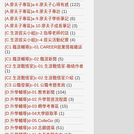
[A.廖夫子專區]a-6.廖夫子心得有感
(122)
[A.廖夫子專區]a-8.廖夫子專訪
(1)
[A.廖夫子專區]a-9.廖夫子學術筆記
(6)
[A.廖夫子專區]a.10.廖夫子成長筆記
(3)
[C.生涯拔尖小組]c-2.指導老師的話
(1)
[C.生涯拔尖小組]c-4.拔尖活動紀實
(4)
[C1.職涯輔導]c-01.CAREER就業情報雜誌
(1)
[C1.職涯輔導]c-02.職涯新聞
(5)
[C2.生涯戰情室]c-01.生涯戰情室-聯絡作者
(1)
[C2.生涯戰情室]c-02.生涯戰情室介紹
(2)
[C3.公職發展]c-01.公職考題查詢
(1)
[D.升學輔導]d-01.教育新聞
(104)
[D.升學輔導]d-02.升學管道流程圖
(3)
[D.升學輔導]d-03.轉學考專區
(15)
[D.升學輔導]d-04大學錄取率
(1)
[D.升學輔導]d-05.ColleGo
(6)
[D.升學輔導]d-10.志願選填
(51)