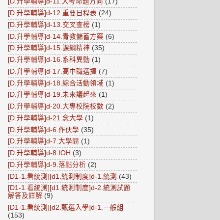
[D.升學輔導]d-11.大考命題方向
(17)
[D.升學輔導]d-12.重要日程表
(24)
[D.升學輔導]d-13.交叉查榜
(1)
[D.升學輔導]d-14.青教儲蓄方案
(6)
[D.升學輔導]d-15.課綱精神
(35)
[D.升學輔導]d-16.系科異動
(1)
[D.升學輔導]d-17.高中職選擇
(7)
[D.升學輔導]d-18.綜合活動領域
(1)
[D.升學輔導]d-19.未來議起來
(1)
[D.升學輔導]d-20.大專校院校數
(2)
[D.升學輔導]d-21.念大學
(1)
[D.升學輔導]d-6.作伙學
(35)
[D.升學輔導]d-7.大學問
(1)
[D.升學輔導]d-8.IOH
(3)
[D.升學輔導]d-9.落點分析
(2)
[D1-1.看統測][d1.統測制度]d-1.統測
(43)
[D1-1.看統測][d1.統測制度]d-2.統測試題
解答及詳解
(9)
[D1-1.看統測][d2.甄選入學]d-1.一般組
(153)