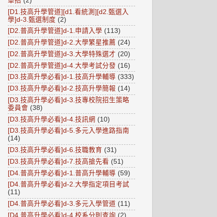
單招
(2)
[D1.技高升學管道][d1.看統測][d2.甄選入
學]d-3.甄選制度
(2)
[D2.普高升學管道]d-1.申請入學
(113)
[D2.普高升學管道]d-2.大學繁星推薦
(24)
[D2.普高升學管道]d-3.大學特殊選才
(20)
[D2.普高升學管道]d-4.大學考試分發
(16)
[D3.技高升學必看]d-1.技高升學輔導
(333)
[D3.技高升學必看]d-2.技高升學簡報
(14)
[D3.技高升學必看]d-3.技專校院招生策略
委員會
(38)
[D3.技高升學必看]d-4.技訊網
(10)
[D3.技高升學必看]d-5.多元入學進路指南
(14)
[D3.技高升學必看]d-6.技職教育
(31)
[D3.技高升學必看]d-7.技高搶先看
(51)
[D4.普高升學必看]d-1.普高升學輔導
(59)
[D4.普高升學必看]d-2.大學指定項目考試
(11)
[D4.普高升學必看]d-3.多元入學管道
(11)
[D4.普高升學必看]d-4.校系分則查詢
(2)