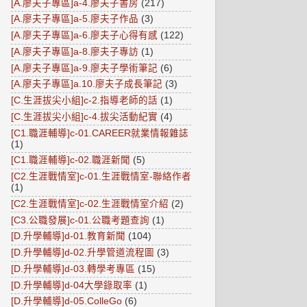
[A.廖夫子專區]a-4.廖夫子書房
(217)
[A.廖夫子專區]a-5.廖夫子作品
(3)
[A.廖夫子專區]a-6.廖夫子心得有感
(122)
[A.廖夫子專區]a-8.廖夫子專訪
(1)
[A.廖夫子專區]a-9.廖夫子學術筆記
(6)
[A.廖夫子專區]a.10.廖夫子成長筆記
(3)
[C.生涯拔尖小組]c-2.指導老師的話
(1)
[C.生涯拔尖小組]c-4.拔尖活動紀實
(4)
[C1.職涯輔導]c-01.CAREER就業情報雜誌
(1)
[C1.職涯輔導]c-02.職涯新聞
(5)
[C2.生涯戰情室]c-01.生涯戰情室-聯絡作者
(1)
[C2.生涯戰情室]c-02.生涯戰情室介紹
(2)
[C3.公職發展]c-01.公職考題查詢
(1)
[D.升學輔導]d-01.教育新聞
(104)
[D.升學輔導]d-02.升學管道流程圖
(3)
[D.升學輔導]d-03.轉學考專區
(15)
[D.升學輔導]d-04大學錄取率
(1)
[D.升學輔導]d-05.ColleGo
(6)