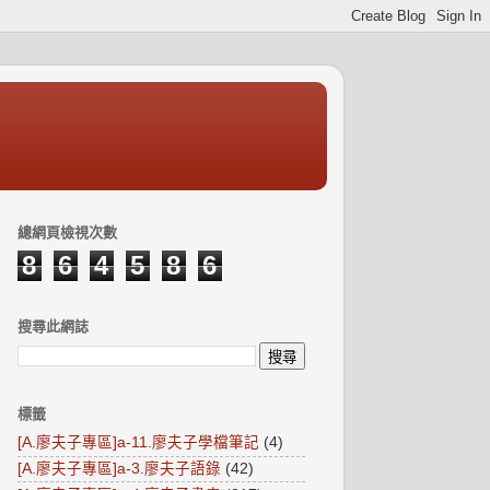
總網頁檢視次數
8
6
4
5
8
6
搜尋此網誌
標籤
[A.廖夫子專區]a-11.廖夫子學檔筆記
(4)
[A.廖夫子專區]a-3.廖夫子語錄
(42)