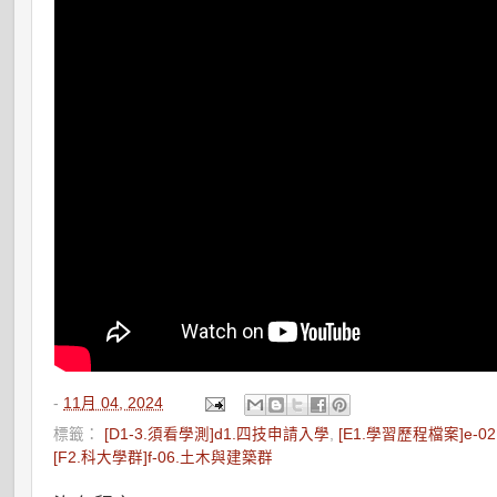
-
11月 04, 2024
標籤：
[D1-3.須看學測]d1.四技申請入學
,
[E1.學習歷程檔案]e-0
[F2.科大學群]f-06.土木與建築群