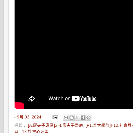
-
9月 03, 2024
標籤：
[A.廖夫子專區]a-4.廖夫子書房
,
[F1.普大學群]f-10.社
習]j-13.社會心理學