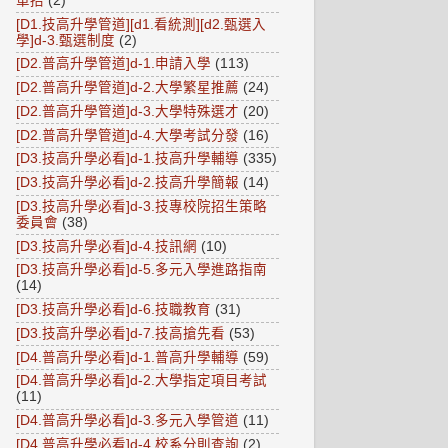
單招
(2)
[D1.技高升學管道][d1.看統測][d2.甄選入
學]d-3.甄選制度
(2)
[D2.普高升學管道]d-1.申請入學
(113)
[D2.普高升學管道]d-2.大學繁星推薦
(24)
[D2.普高升學管道]d-3.大學特殊選才
(20)
[D2.普高升學管道]d-4.大學考試分發
(16)
[D3.技高升學必看]d-1.技高升學輔導
(335)
[D3.技高升學必看]d-2.技高升學簡報
(14)
[D3.技高升學必看]d-3.技專校院招生策略
委員會
(38)
[D3.技高升學必看]d-4.技訊網
(10)
[D3.技高升學必看]d-5.多元入學進路指南
(14)
[D3.技高升學必看]d-6.技職教育
(31)
[D3.技高升學必看]d-7.技高搶先看
(53)
[D4.普高升學必看]d-1.普高升學輔導
(59)
[D4.普高升學必看]d-2.大學指定項目考試
(11)
[D4.普高升學必看]d-3.多元入學管道
(11)
[D4.普高升學必看]d-4.校系分則查詢
(2)