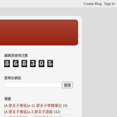
總網頁檢視次數
8
6
8
3
0
5
搜尋此網誌
標籤
[A.廖夫子專區]a-11.廖夫子學檔筆記
(4)
[A.廖夫子專區]a-3.廖夫子語錄
(42)