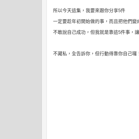
所以今天這集，
我要來跟你分享
5
件
一定要趁年初開始做的事，
而且把他們變
不敢說自己成功，
但我就是靠這
5
件事，
不藏私，
全告訴你，
但行動得靠你自己囉