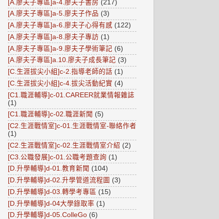
[A.廖夫子專區]a-4.廖夫子書房
(217)
[A.廖夫子專區]a-5.廖夫子作品
(3)
[A.廖夫子專區]a-6.廖夫子心得有感
(122)
[A.廖夫子專區]a-8.廖夫子專訪
(1)
[A.廖夫子專區]a-9.廖夫子學術筆記
(6)
[A.廖夫子專區]a.10.廖夫子成長筆記
(3)
[C.生涯拔尖小組]c-2.指導老師的話
(1)
[C.生涯拔尖小組]c-4.拔尖活動紀實
(4)
[C1.職涯輔導]c-01.CAREER就業情報雜誌
(1)
[C1.職涯輔導]c-02.職涯新聞
(5)
[C2.生涯戰情室]c-01.生涯戰情室-聯絡作者
(1)
[C2.生涯戰情室]c-02.生涯戰情室介紹
(2)
[C3.公職發展]c-01.公職考題查詢
(1)
[D.升學輔導]d-01.教育新聞
(104)
[D.升學輔導]d-02.升學管道流程圖
(3)
[D.升學輔導]d-03.轉學考專區
(15)
[D.升學輔導]d-04大學錄取率
(1)
[D.升學輔導]d-05.ColleGo
(6)