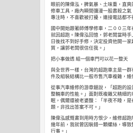
眼前的陳偉泓，脾氣暴、土味重，直爽
修車工具，廠內瞬間彌漫一股肅殺之氣
專注時，不喜歡被打擾，連接電話都不
國中開始跟著師傅學修車，二００三年
就因超跑。陳偉泓回憶，郭老闆當時手
日後找不到好手修，決定投資他開一家
質，讓郭老闆很信任我。」
把小事做透
組一個車門可以花一整天
與全世界一樣，台灣的超跑車主是一群
件及組裝結構比一般市售汽車複雜，維
從事汽車維修的游章鐽說，「超跑的設
整輛車的性能。」面對既複雜又精細的
眠，偶爾還被老婆酸：「半夜不睡，是
題，非找出答案不可。」
陳偉泓感慨書到用時方恨少，維修超跑
幾年前，我就曾因裝錯一顆螺絲，導致
行事。」