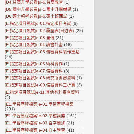
[D4.普高升學必看]d-6.普高教育
(1)
[D5.國中升學必看]d-1.國中升學輔導
(1)
[D6.碩士報考必看]d-5.碩士班面試
(1)
[E.指定項目甄試]e-01.指定項目考試
(9)
[E.指定項目甄試]e-02.履歷表(自述表)
(29)
[E.指定項目甄試]e-03.自傳
(31)
[E.指定項目甄試]e-04.讀書計畫
(18)
[E.指定項目甄試]e-05.備審資料製作重點
(24)
[E.指定項目甄試]e-06.術科實作
(1)
[E.指定項目甄試]e-07.備審資料
(8)
[E.指定項目甄試]e-08.研究所書審資料
(1)
[E.指定項目甄試]e-09.備審資料三折頁
(3)
[E.指定項目甄試]e-11.其他有利審查資料
(5)
[E1.學習歷程檔案]e-01.學習歷程檔案
(291)
[E1.學習歷程檔案]e-02.學檔講座
(161)
[E1.學習歷程檔案]e-03.百字簡述
(21)
[E1.學習歷程檔案]e-04.自主學習
(41)