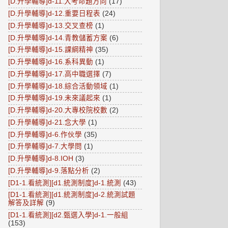
[D.升學輔導]d-11.大考命題方向
(17)
[D.升學輔導]d-12.重要日程表
(24)
[D.升學輔導]d-13.交叉查榜
(1)
[D.升學輔導]d-14.青教儲蓄方案
(6)
[D.升學輔導]d-15.課綱精神
(35)
[D.升學輔導]d-16.系科異動
(1)
[D.升學輔導]d-17.高中職選擇
(7)
[D.升學輔導]d-18.綜合活動領域
(1)
[D.升學輔導]d-19.未來議起來
(1)
[D.升學輔導]d-20.大專校院校數
(2)
[D.升學輔導]d-21.念大學
(1)
[D.升學輔導]d-6.作伙學
(35)
[D.升學輔導]d-7.大學問
(1)
[D.升學輔導]d-8.IOH
(3)
[D.升學輔導]d-9.落點分析
(2)
[D1-1.看統測][d1.統測制度]d-1.統測
(43)
[D1-1.看統測][d1.統測制度]d-2.統測試題
解答及詳解
(9)
[D1-1.看統測][d2.甄選入學]d-1.一般組
(153)