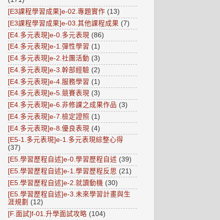
[E3課程學習成果]e-02.專題實作
(13)
[E3課程學習成果]e-03.其他課程成果
(7)
[E4.多元表現]e-0.多元表現
(86)
[E4.多元表現]e-1.彈性學習
(1)
[E4.多元表現]e-2.社團活動
(3)
[E4.多元表現]e-3.幹部經驗
(2)
[E4.多元表現]e-4.服務學習
(1)
[E4.多元表現]e-5.競賽表現
(3)
[E4.多元表現]e-6.非修課之成果作品
(3)
[E4.多元表現]e-7.檢定證照
(1)
[E4.多元表現]e-8.優良表現
(4)
[E5-1.多元表現]e-1.多元表現綜整心得
(37)
[E5.學習歷程自述]e-0.學習歷程自述
(39)
[E5.學習歷程自述]e-1.學習歷程反思
(21)
[E5.學習歷程自述]e-2.就讀動機
(30)
[E5.學習歷程自述]e-3.未來學習計畫與生
涯規劃
(12)
[F.面試]f-01.升學面試攻略
(104)