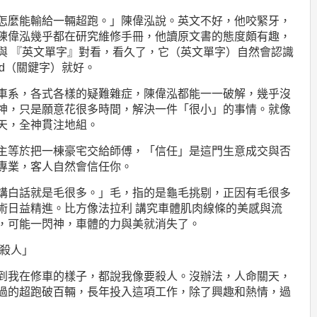
怎麼能輸給一輛超跑。」陳偉泓說。英文不好，他咬緊牙，
陳偉泓幾乎都在研究維修手冊，他讀原文書的態度頗有趣，
與
『英文單字』對看，看久了，它（英文單字）自然會認識
d
（關鍵字）就好。
車系，各式各樣的疑難雜症，陳偉泓都能一一破解，幾乎沒
神，只是願意花很多時間，解決一件「很小」的事情。就像
天，全神貫注地組。
主等於把一棟豪宅交給師傅，「信任」是這門生意成交與否
專業，客人自然會信任你。
講白話就是毛很多。」毛，指的是龜毛挑剔，正因有毛很多
術日益精進。比方像法拉利
講究車體肌肉線條的美感與流
，可能一閃神，車體的力與美就消失了。
殺人」
到我在修車的樣子，都說我像要殺人。沒辦法，人命關天，
過的超跑破百輛，長年投入這項工作，除了興趣和熱情，過