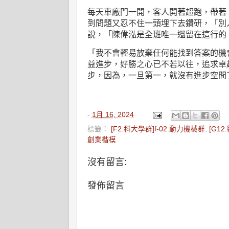
每天車廠門一開，客人開著超跑，帶著
到問題又忍不住一頭埋下去鑽研，「別
說，「陳偉泓是全班唯一還留在這行的
「我不會輕易放棄任何能找到答案的機
益進步，好勝之心已不若以往，追求卓
步，因為，一旦第一，就沒有進步空間
-
1月 16, 2024
標籤：
[F2.科大學群]f-02.動力機械群
,
[G12
創業楷模
沒有留言:
發佈留言