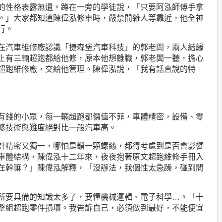
的性格表露無遺。蹲在一旁的學徒說，「只要阿泓師傅手拿
。」大家都知道陳偉泓修車時，嚴禁閒雜人等靠近，他全神
行。
在汽車維修廠認識「捷森堡汽車科技」的郭老闆，兩人結緣
上有三輛超跑都給他修，原本他想離職，郭老闆一聽，擔心
超跑維修廠，交給他管理。陳偉泓說，「我有話直說的特
有錢的小眾，每一輛超跑都價值不菲，車體精密，設備、零
修技術與難度絕對比一般汽車高。
計精密又獨一，哪怕是鎖一顆螺絲，都得考慮到是否會影響
車體結構，陳偉泓十二年來，夜夜抱著原文超跑維修手冊入
在幹嘛？」陳偉泓解釋，「沒辦法，我個性太急躁，碰到問
所要具備的知識太多了，要懂機械邏輯、電子科學
…
。「十
整組超跑零件損壞。我告訴自己，必須做到最好，不能便宜