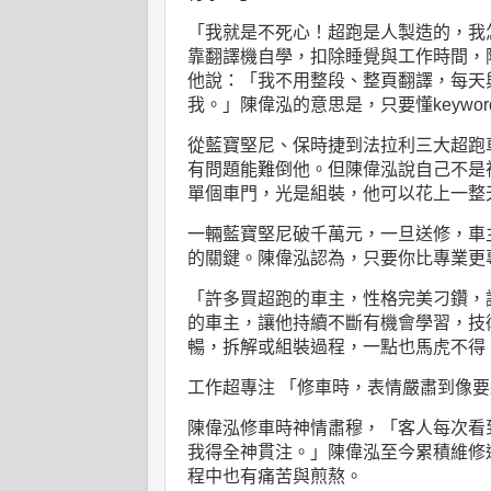
「我就是不死心！超跑是人製造的，我
靠翻譯機自學，扣除睡覺與工作時間，
他說：「我不用整段、整頁翻譯，每天
我。」陳偉泓的意思是，只要懂
keywor
從藍寶堅尼、保時捷到法拉利三大超跑
有問題能難倒他。但陳偉泓說自己不是
單個車門，光是組裝，他可以花上一整
一輛藍寶堅尼破千萬元，一旦送修，車
的關鍵。陳偉泓認為，只要你比專業更
「許多買超跑的車主，性格完美刁鑽，
的車主，讓他持續不斷有機會學習，技
暢，拆解或組裝過程，一點也馬虎不得
工作超專注
「修車時，表情嚴肅到像要
陳偉泓修車時神情肅穆，「客人每次看
我得全神貫注。」陳偉泓至今累積維修
程中也有痛苦與煎熬。