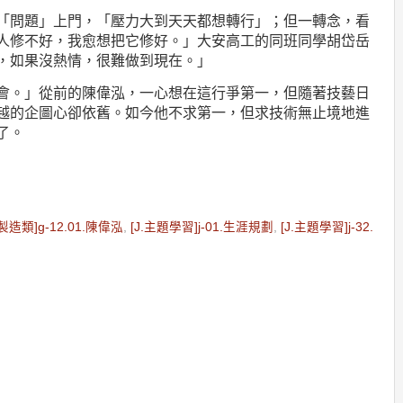
「問題」上門，「壓力大到天天都想轉行」；但一轉念，看
人修不好，我愈想把它修好。」大安高工的同班同學胡岱岳
，如果沒熱情，很難做到現在。」
會。」從前的陳偉泓，一心想在這行爭第一，但隨著技藝日
越的企圖心卻依舊。如今他不求第一，但求技術無止境地進
了。
.製造類]g-12.01.陳偉泓
,
[J.主題學習]j-01.生涯規劃
,
[J.主題學習]j-32.