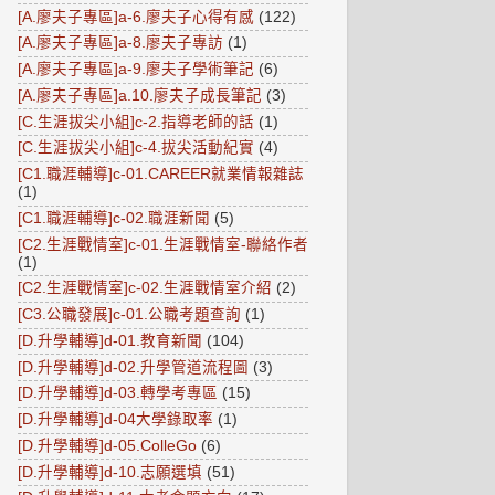
[A.廖夫子專區]a-6.廖夫子心得有感
(122)
[A.廖夫子專區]a-8.廖夫子專訪
(1)
[A.廖夫子專區]a-9.廖夫子學術筆記
(6)
[A.廖夫子專區]a.10.廖夫子成長筆記
(3)
[C.生涯拔尖小組]c-2.指導老師的話
(1)
[C.生涯拔尖小組]c-4.拔尖活動紀實
(4)
[C1.職涯輔導]c-01.CAREER就業情報雜誌
(1)
[C1.職涯輔導]c-02.職涯新聞
(5)
[C2.生涯戰情室]c-01.生涯戰情室-聯絡作者
(1)
[C2.生涯戰情室]c-02.生涯戰情室介紹
(2)
[C3.公職發展]c-01.公職考題查詢
(1)
[D.升學輔導]d-01.教育新聞
(104)
[D.升學輔導]d-02.升學管道流程圖
(3)
[D.升學輔導]d-03.轉學考專區
(15)
[D.升學輔導]d-04大學錄取率
(1)
[D.升學輔導]d-05.ColleGo
(6)
[D.升學輔導]d-10.志願選填
(51)