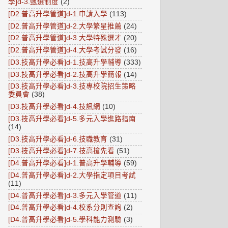
學]d-3.甄選制度
(2)
[D2.普高升學管道]d-1.申請入學
(113)
[D2.普高升學管道]d-2.大學繁星推薦
(24)
[D2.普高升學管道]d-3.大學特殊選才
(20)
[D2.普高升學管道]d-4.大學考試分發
(16)
[D3.技高升學必看]d-1.技高升學輔導
(333)
[D3.技高升學必看]d-2.技高升學簡報
(14)
[D3.技高升學必看]d-3.技專校院招生策略
委員會
(38)
[D3.技高升學必看]d-4.技訊網
(10)
[D3.技高升學必看]d-5.多元入學進路指南
(14)
[D3.技高升學必看]d-6.技職教育
(31)
[D3.技高升學必看]d-7.技高搶先看
(51)
[D4.普高升學必看]d-1.普高升學輔導
(59)
[D4.普高升學必看]d-2.大學指定項目考試
(11)
[D4.普高升學必看]d-3.多元入學管道
(11)
[D4.普高升學必看]d-4.校系分則查詢
(2)
[D4.普高升學必看]d-5.學科能力測驗
(3)