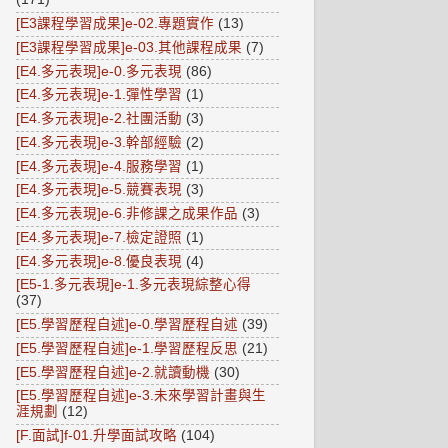
[E3課程學習成果]e-02.專題實作
(13)
[E3課程學習成果]e-03.其他課程成果
(7)
[E4.多元表現]e-0.多元表現
(86)
[E4.多元表現]e-1.彈性學習
(1)
[E4.多元表現]e-2.社團活動
(3)
[E4.多元表現]e-3.幹部經驗
(2)
[E4.多元表現]e-4.服務學習
(1)
[E4.多元表現]e-5.競賽表現
(3)
[E4.多元表現]e-6.非修課之成果作品
(3)
[E4.多元表現]e-7.檢定證照
(1)
[E4.多元表現]e-8.優良表現
(4)
[E5-1.多元表現]e-1.多元表現綜整心得
(37)
[E5.學習歷程自述]e-0.學習歷程自述
(39)
[E5.學習歷程自述]e-1.學習歷程反思
(21)
[E5.學習歷程自述]e-2.就讀動機
(30)
[E5.學習歷程自述]e-3.未來學習計畫與生
涯規劃
(12)
[F.面試]f-01.升學面試攻略
(104)