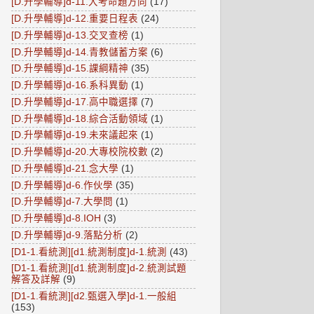
[D.升學輔導]d-11.大考命題方向
(17)
[D.升學輔導]d-12.重要日程表
(24)
[D.升學輔導]d-13.交叉查榜
(1)
[D.升學輔導]d-14.青教儲蓄方案
(6)
[D.升學輔導]d-15.課綱精神
(35)
[D.升學輔導]d-16.系科異動
(1)
[D.升學輔導]d-17.高中職選擇
(7)
[D.升學輔導]d-18.綜合活動領域
(1)
[D.升學輔導]d-19.未來議起來
(1)
[D.升學輔導]d-20.大專校院校數
(2)
[D.升學輔導]d-21.念大學
(1)
[D.升學輔導]d-6.作伙學
(35)
[D.升學輔導]d-7.大學問
(1)
[D.升學輔導]d-8.IOH
(3)
[D.升學輔導]d-9.落點分析
(2)
[D1-1.看統測][d1.統測制度]d-1.統測
(43)
[D1-1.看統測][d1.統測制度]d-2.統測試題
解答及詳解
(9)
[D1-1.看統測][d2.甄選入學]d-1.一般組
(153)