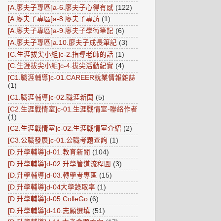
[A.廖夫子專區]a-6.廖夫子心得有感
(122)
[A.廖夫子專區]a-8.廖夫子專訪
(1)
[A.廖夫子專區]a-9.廖夫子學術筆記
(6)
[A.廖夫子專區]a.10.廖夫子成長筆記
(3)
[C.生涯拔尖小組]c-2.指導老師的話
(1)
[C.生涯拔尖小組]c-4.拔尖活動紀實
(4)
[C1.職涯輔導]c-01.CAREER就業情報雜誌
(1)
[C1.職涯輔導]c-02.職涯新聞
(5)
[C2.生涯戰情室]c-01.生涯戰情室-聯絡作者
(1)
[C2.生涯戰情室]c-02.生涯戰情室介紹
(2)
[C3.公職發展]c-01.公職考題查詢
(1)
[D.升學輔導]d-01.教育新聞
(104)
[D.升學輔導]d-02.升學管道流程圖
(3)
[D.升學輔導]d-03.轉學考專區
(15)
[D.升學輔導]d-04大學錄取率
(1)
[D.升學輔導]d-05.ColleGo
(6)
[D.升學輔導]d-10.志願選填
(51)