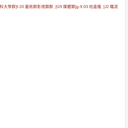
2.科大學群]f-20.藝術群影視類群
,
[G9.媒體類]g-9.03.哈遠儀
,
[J2.職涯