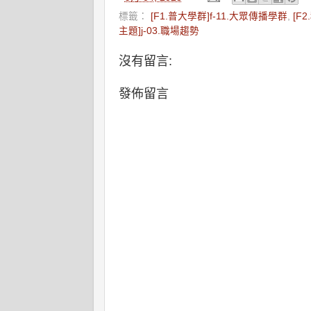
標籤：
[F1.普大學群]f-11.大眾傳播學群
,
[F
主題]j-03.職場趨勢
沒有留言:
發佈留言