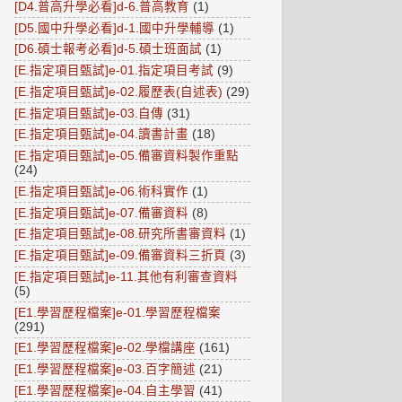
[D4.普高升學必看]d-6.普高教育
(1)
[D5.國中升學必看]d-1.國中升學輔導
(1)
[D6.碩士報考必看]d-5.碩士班面試
(1)
[E.指定項目甄試]e-01.指定項目考試
(9)
[E.指定項目甄試]e-02.履歷表(自述表)
(29)
[E.指定項目甄試]e-03.自傳
(31)
[E.指定項目甄試]e-04.讀書計畫
(18)
[E.指定項目甄試]e-05.備審資料製作重點
(24)
[E.指定項目甄試]e-06.術科實作
(1)
[E.指定項目甄試]e-07.備審資料
(8)
[E.指定項目甄試]e-08.研究所書審資料
(1)
[E.指定項目甄試]e-09.備審資料三折頁
(3)
[E.指定項目甄試]e-11.其他有利審查資料
(5)
[E1.學習歷程檔案]e-01.學習歷程檔案
(291)
[E1.學習歷程檔案]e-02.學檔講座
(161)
[E1.學習歷程檔案]e-03.百字簡述
(21)
[E1.學習歷程檔案]e-04.自主學習
(41)