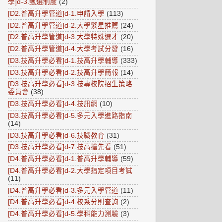
學]d-3.甄選制度
(2)
[D2.普高升學管道]d-1.申請入學
(113)
[D2.普高升學管道]d-2.大學繁星推薦
(24)
[D2.普高升學管道]d-3.大學特殊選才
(20)
[D2.普高升學管道]d-4.大學考試分發
(16)
[D3.技高升學必看]d-1.技高升學輔導
(333)
[D3.技高升學必看]d-2.技高升學簡報
(14)
[D3.技高升學必看]d-3.技專校院招生策略
委員會
(38)
[D3.技高升學必看]d-4.技訊網
(10)
[D3.技高升學必看]d-5.多元入學進路指南
(14)
[D3.技高升學必看]d-6.技職教育
(31)
[D3.技高升學必看]d-7.技高搶先看
(51)
[D4.普高升學必看]d-1.普高升學輔導
(59)
[D4.普高升學必看]d-2.大學指定項目考試
(11)
[D4.普高升學必看]d-3.多元入學管道
(11)
[D4.普高升學必看]d-4.校系分則查詢
(2)
[D4.普高升學必看]d-5.學科能力測驗
(3)