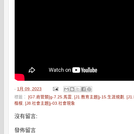
-
1月 09, 2023
標籤：
[G7.商管類]g-7.25.馬雲
,
[J1.教育主題]j-15.生涯規劃
,
[J
楷模
,
[J8.社會主題]j-03.社會現象
沒有留言:
發佈留言