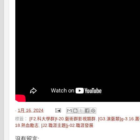
-
1月 16, 2024
標籤：
[F2.科大學群]f-20.藝術群影視類群
,
[G3.演藝類]g-3.16.
18.熱血勵志
,
[J2.職涯主題]j-02.職涯發展
沒有留言: