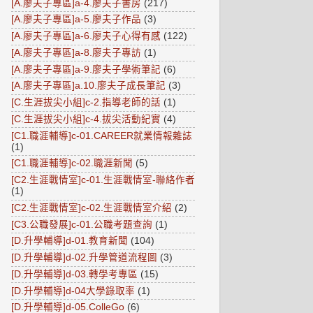
[A.廖夫子專區]a-4.廖夫子書房
(217)
[A.廖夫子專區]a-5.廖夫子作品
(3)
[A.廖夫子專區]a-6.廖夫子心得有感
(122)
[A.廖夫子專區]a-8.廖夫子專訪
(1)
[A.廖夫子專區]a-9.廖夫子學術筆記
(6)
[A.廖夫子專區]a.10.廖夫子成長筆記
(3)
[C.生涯拔尖小組]c-2.指導老師的話
(1)
[C.生涯拔尖小組]c-4.拔尖活動紀實
(4)
[C1.職涯輔導]c-01.CAREER就業情報雜誌
(1)
[C1.職涯輔導]c-02.職涯新聞
(5)
[C2.生涯戰情室]c-01.生涯戰情室-聯絡作者
(1)
[C2.生涯戰情室]c-02.生涯戰情室介紹
(2)
[C3.公職發展]c-01.公職考題查詢
(1)
[D.升學輔導]d-01.教育新聞
(104)
[D.升學輔導]d-02.升學管道流程圖
(3)
[D.升學輔導]d-03.轉學考專區
(15)
[D.升學輔導]d-04大學錄取率
(1)
[D.升學輔導]d-05.ColleGo
(6)