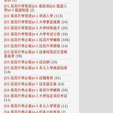
單招
(2)
[D1.技高升學管道][d1.看統測][d2.甄選入
學]d-3.甄選制度
(2)
[D2.普高升學管道]d-1.申請入學
(113)
[D2.普高升學管道]d-2.大學繁星推薦
(24)
[D2.普高升學管道]d-3.大學特殊選才
(20)
[D2.普高升學管道]d-4.大學考試分發
(16)
[D3.技高升學必看]d-1.技高升學輔導
(335)
[D3.技高升學必看]d-2.技高升學簡報
(14)
[D3.技高升學必看]d-3.技專校院招生策略
委員會
(38)
[D3.技高升學必看]d-4.技訊網
(10)
[D3.技高升學必看]d-5.多元入學進路指南
(14)
[D3.技高升學必看]d-6.技職教育
(31)
[D3.技高升學必看]d-7.技高搶先看
(53)
[D4.普高升學必看]d-1.普高升學輔導
(59)
[D4.普高升學必看]d-2.大學指定項目考試
(11)
[D4.普高升學必看]d-3.多元入學管道
(11)
[D4.普高升學必看]d-4.校系分則查詢
(2)