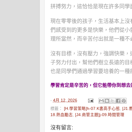
拼搏努力，這恰恰是現在許多同學
現在零零後的孩子，生活基本上沒
們感受到的更多是快樂，他們從小
理所當然，而辛苦付出就是一種不
沒有目標，沒有壓力，強調快樂，
子努力付出，幫他們樹立長遠的目
也是同學們通過學習要培養的一種
學習肯定是辛苦的，但它能帶你到想去
-
4月 12, 2026
標籤：
[H.學習策略]h-07.K書高手心態
,
[J1
18.熱血勵志
,
[J4.商管主題]j-09.時間管理
沒有留言: