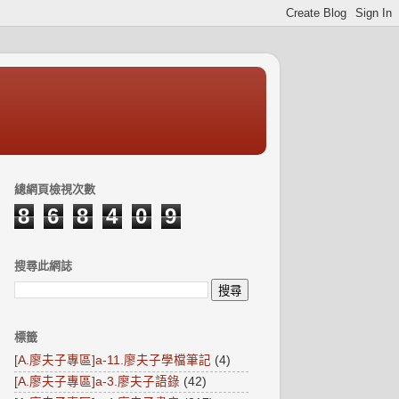
總網頁檢視次數
8
6
8
4
0
9
搜尋此網誌
標籤
[A.廖夫子專區]a-11.廖夫子學檔筆記
(4)
[A.廖夫子專區]a-3.廖夫子語錄
(42)