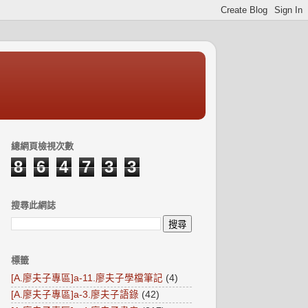
總網頁檢視次數
8
6
4
7
3
3
搜尋此網誌
標籤
[A.廖夫子專區]a-11.廖夫子學檔筆記
(4)
[A.廖夫子專區]a-3.廖夫子語錄
(42)