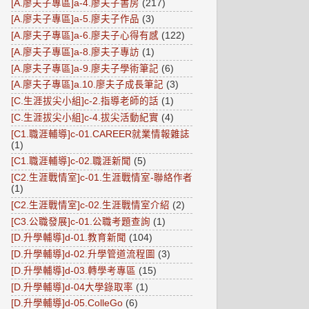
[A.廖夫子專區]a-4.廖夫子書房
(217)
[A.廖夫子專區]a-5.廖夫子作品
(3)
[A.廖夫子專區]a-6.廖夫子心得有感
(122)
[A.廖夫子專區]a-8.廖夫子專訪
(1)
[A.廖夫子專區]a-9.廖夫子學術筆記
(6)
[A.廖夫子專區]a.10.廖夫子成長筆記
(3)
[C.生涯拔尖小組]c-2.指導老師的話
(1)
[C.生涯拔尖小組]c-4.拔尖活動紀實
(4)
[C1.職涯輔導]c-01.CAREER就業情報雜誌
(1)
[C1.職涯輔導]c-02.職涯新聞
(5)
[C2.生涯戰情室]c-01.生涯戰情室-聯絡作者
(1)
[C2.生涯戰情室]c-02.生涯戰情室介紹
(2)
[C3.公職發展]c-01.公職考題查詢
(1)
[D.升學輔導]d-01.教育新聞
(104)
[D.升學輔導]d-02.升學管道流程圖
(3)
[D.升學輔導]d-03.轉學考專區
(15)
[D.升學輔導]d-04大學錄取率
(1)
[D.升學輔導]d-05.ColleGo
(6)