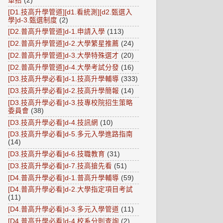
單招
(2)
[D1.技高升學管道][d1.看統測][d2.甄選入
學]d-3.甄選制度
(2)
[D2.普高升學管道]d-1.申請入學
(113)
[D2.普高升學管道]d-2.大學繁星推薦
(24)
[D2.普高升學管道]d-3.大學特殊選才
(20)
[D2.普高升學管道]d-4.大學考試分發
(16)
[D3.技高升學必看]d-1.技高升學輔導
(333)
[D3.技高升學必看]d-2.技高升學簡報
(14)
[D3.技高升學必看]d-3.技專校院招生策略
委員會
(38)
[D3.技高升學必看]d-4.技訊網
(10)
[D3.技高升學必看]d-5.多元入學進路指南
(14)
[D3.技高升學必看]d-6.技職教育
(31)
[D3.技高升學必看]d-7.技高搶先看
(51)
[D4.普高升學必看]d-1.普高升學輔導
(59)
[D4.普高升學必看]d-2.大學指定項目考試
(11)
[D4.普高升學必看]d-3.多元入學管道
(11)
[D4.普高升學必看]d-4.校系分則查詢
(2)