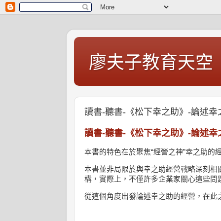
廖夫子教育天空
讀書-聽書-《松下幸之助》-論述
讀書
-
聽書
-
《松下幸之助》
-
論述幸
本書的特色在於聚焦
“
經營之神
”
幸之助的
本書並非局限於與幸之助經營戰略深刻相
構，實際上，不僅許多企業家關心這些問
從這個角度出發論述幸之助的經營，在此