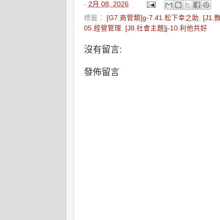
-
2月 08, 2026
標籤：
[G7.商管類]g-7.41.松下幸之助
,
[J1
05.經營管理
,
[J8.社會主題]j-10.利他共好
沒有留言:
發佈留言