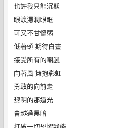
也許我只能沉默
眼淚濕潤眼眶
可又不甘懦弱
低著頭
期待白晝
接受所有的嘲諷
向著風
擁抱彩虹
勇敢的向前走
黎明的那道光
會越過黑暗
打破一切恐懼我能