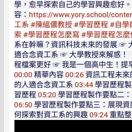
學，愈早探索自己的學習興趣愈好。
容：
https://www.yory.school/conten
工系
#陳縕儂教授
#學習歷程
#自學
索
#學習歷程怎麼寫
#學習歷程怎麼
系在幹嘛？資訊科技未來的發展 ☞
適合念資工系 ☞ 大學教授來解惑
程檔案更好 ☞ 我是一個高中生！
00:00
精華內容
00:26
資訊工程未來
的人適合念資工系
03:44
學習歷程製
習歷程
05:20
學習歷程製作要點二：
06:50
學習歷程製作要點三：展現資
何探索對資工系的興趣
09:24
重點整