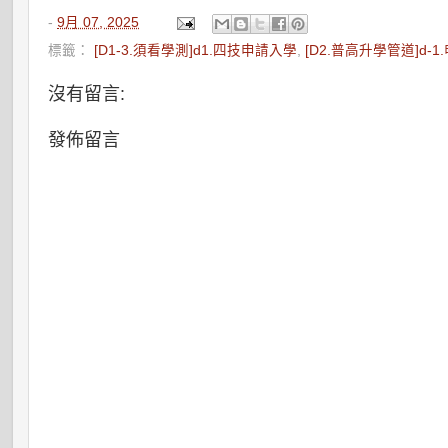
-
9月 07, 2025
標籤：
[D1-3.須看學測]d1.四技申請入學
,
[D2.普高升學管道]d-
沒有留言:
發佈留言