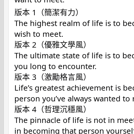
版本
1（簡潔有力）
The highest realm of life is to 
wish to meet.
版本 2（優雅文學風）
The ultimate state of life is to 
you long to encounter.
版本 3（激勵格言風）
Life’s greatest achievement is b
person you’ve always wanted to
版本 4（哲理沉穩風）
The pinnacle of life is not in me
in becoming that person yoursel