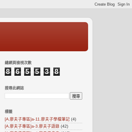
總網頁檢視次數
8
6
5
5
3
8
搜尋此網誌
標籤
[A.廖夫子專區]a-11.廖夫子學檔筆記
(4)
[A.廖夫子專區]a-3.廖夫子語錄
(42)