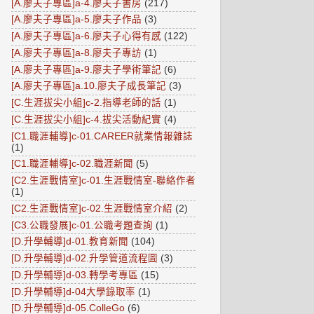
[A.廖夫子專區]a-4.廖夫子書房
(217)
[A.廖夫子專區]a-5.廖夫子作品
(3)
[A.廖夫子專區]a-6.廖夫子心得有感
(122)
[A.廖夫子專區]a-8.廖夫子專訪
(1)
[A.廖夫子專區]a-9.廖夫子學術筆記
(6)
[A.廖夫子專區]a.10.廖夫子成長筆記
(3)
[C.生涯拔尖小組]c-2.指導老師的話
(1)
[C.生涯拔尖小組]c-4.拔尖活動紀實
(4)
[C1.職涯輔導]c-01.CAREER就業情報雜誌
(1)
[C1.職涯輔導]c-02.職涯新聞
(5)
[C2.生涯戰情室]c-01.生涯戰情室-聯絡作者
(1)
[C2.生涯戰情室]c-02.生涯戰情室介紹
(2)
[C3.公職發展]c-01.公職考題查詢
(1)
[D.升學輔導]d-01.教育新聞
(104)
[D.升學輔導]d-02.升學管道流程圖
(3)
[D.升學輔導]d-03.轉學考專區
(15)
[D.升學輔導]d-04大學錄取率
(1)
[D.升學輔導]d-05.ColleGo
(6)