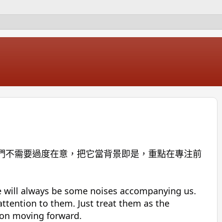
們不需要過度在意，把它當背景即是，重點在專注前
re will always be some noises accompanying us.
ttention to them. Just treat them as the
 on moving forward.