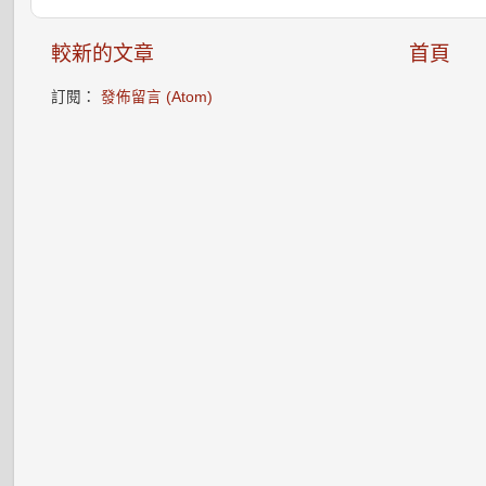
較新的文章
首頁
訂閱：
發佈留言 (Atom)