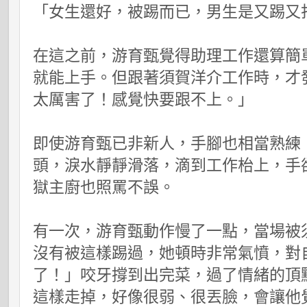
「女生還好，被踢而已，男生是又踢又
在這之前，游育甄覺得助理工作還算簡
就能上手。但跟著須賀洋介工作時，才
太厲害了！感覺快要跟不上。」
即使游育甄已非新人，手腳也相當熟練
頭，淚水靜靜滑落，滴到工作枱上，手
獄主廚也照罵不誤。
有一次，游育甄動作慢了一點，當場被
沒有被這樣踢過，她頓時非常氣憤，對
了！」咬牙撐到出完菜，過了情緒的頂
這樣走掉，好像很弱、很丟臉，會讓他