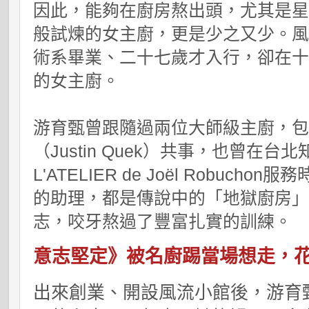
因此，能夠在廚房熬出頭，尤其是
般試煉的女主廚，更是少之又少。
術系畢業、二十七歲才入行，卻在
的女主廚。
游育甄曾跟隨過兩位大師級主廚，
（
Justin Quek
）共事，也曾在台北
L'ATELIER de Joël Robuchon
服務
的助理，都是傳說中的「地獄廚房
志，咬牙熬過了豐富扎實的訓練。
意志堅定》被名廚踢當場想走，
出來創業、開設風流小館後，游育