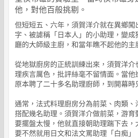
他，對他百般挑剔。
但短短五、六年，須賀洋介就在異鄉闖
字、被謔稱「日本人」的小助理，變成
廳的大師級主廚，和當年瞧不起他的主
從地獄廚房的正統訓練出來，須賀洋介
理疾言厲色，批評絲毫不留情面。當他
原本聘了二十多名助理廚師，到開幕時
通常，法式料理廚房分為前菜、肉類、
搭配幾名助理。須賀洋介做前菜，游育
要擺盤太慢，他就直接朝助理踹下去，
要不然就用日文和法文罵助理「白痴」