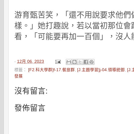
游育甄苦笑，「還不用說要求他們
樣。」她打趣說，若以當初那位會
看，「可能要再加一百個」，沒人
-
12月 06, 2023
標籤：
[F2.科大學群]f-17.餐旅群
,
[J.主題學習]j-04.領導統御
,
[J
發展
沒有留言:
發佈留言