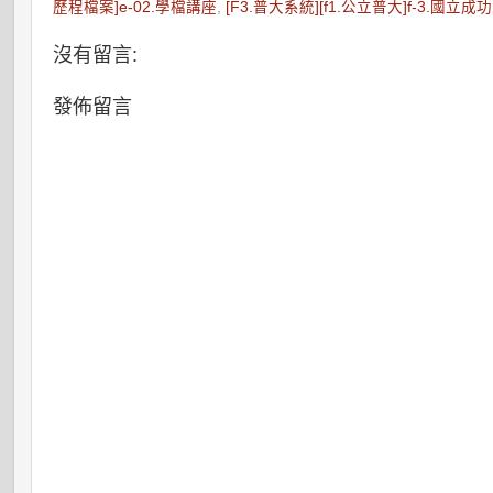
歷程檔案]e-02.學檔講座
,
[F3.普大系統][f1.公立普大]f-3.國立成
沒有留言:
發佈留言