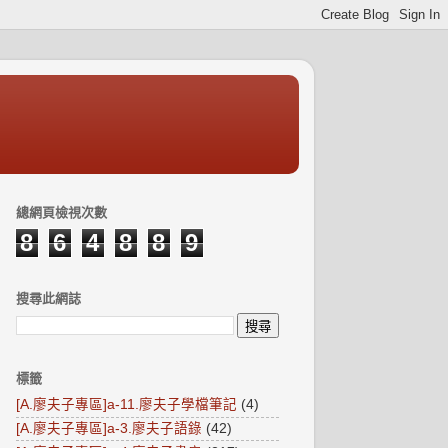
總網頁檢視次數
8
6
4
8
8
9
搜尋此網誌
標籤
[A.廖夫子專區]a-11.廖夫子學檔筆記
(4)
[A.廖夫子專區]a-3.廖夫子語錄
(42)