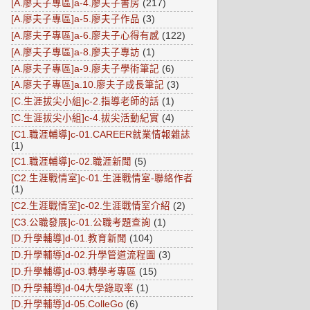
[A.廖夫子專區]a-4.廖夫子書房
(217)
[A.廖夫子專區]a-5.廖夫子作品
(3)
[A.廖夫子專區]a-6.廖夫子心得有感
(122)
[A.廖夫子專區]a-8.廖夫子專訪
(1)
[A.廖夫子專區]a-9.廖夫子學術筆記
(6)
[A.廖夫子專區]a.10.廖夫子成長筆記
(3)
[C.生涯拔尖小組]c-2.指導老師的話
(1)
[C.生涯拔尖小組]c-4.拔尖活動紀實
(4)
[C1.職涯輔導]c-01.CAREER就業情報雜誌
(1)
[C1.職涯輔導]c-02.職涯新聞
(5)
[C2.生涯戰情室]c-01.生涯戰情室-聯絡作者
(1)
[C2.生涯戰情室]c-02.生涯戰情室介紹
(2)
[C3.公職發展]c-01.公職考題查詢
(1)
[D.升學輔導]d-01.教育新聞
(104)
[D.升學輔導]d-02.升學管道流程圖
(3)
[D.升學輔導]d-03.轉學考專區
(15)
[D.升學輔導]d-04大學錄取率
(1)
[D.升學輔導]d-05.ColleGo
(6)