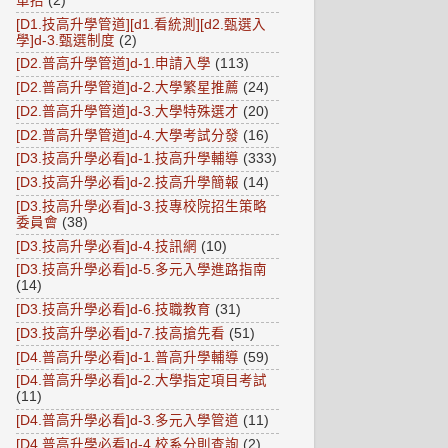
單招
(2)
[D1.技高升學管道][d1.看統測][d2.甄選入
學]d-3.甄選制度
(2)
[D2.普高升學管道]d-1.申請入學
(113)
[D2.普高升學管道]d-2.大學繁星推薦
(24)
[D2.普高升學管道]d-3.大學特殊選才
(20)
[D2.普高升學管道]d-4.大學考試分發
(16)
[D3.技高升學必看]d-1.技高升學輔導
(333)
[D3.技高升學必看]d-2.技高升學簡報
(14)
[D3.技高升學必看]d-3.技專校院招生策略
委員會
(38)
[D3.技高升學必看]d-4.技訊網
(10)
[D3.技高升學必看]d-5.多元入學進路指南
(14)
[D3.技高升學必看]d-6.技職教育
(31)
[D3.技高升學必看]d-7.技高搶先看
(51)
[D4.普高升學必看]d-1.普高升學輔導
(59)
[D4.普高升學必看]d-2.大學指定項目考試
(11)
[D4.普高升學必看]d-3.多元入學管道
(11)
[D4.普高升學必看]d-4.校系分則查詢
(2)