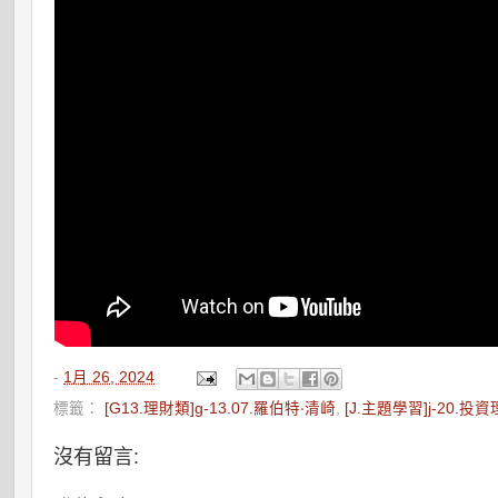
-
1月 26, 2024
標籤：
[G13.理財類]g-13.07.羅伯特‧清崎
,
[J.主題學習]j-20.投
沒有留言: