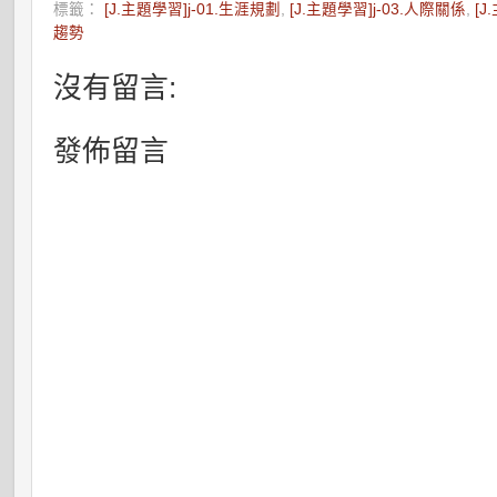
標籤：
[J.主題學習]j-01.生涯規劃
,
[J.主題學習]j-03.人際關係
,
[J
趨勢
沒有留言:
發佈留言