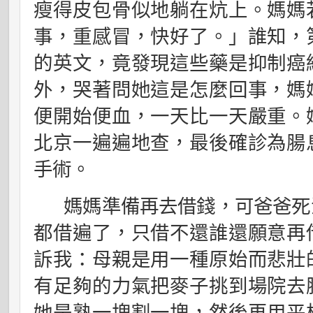
瘦得皮包骨似地躺在炕上。媽媽
事，重感冒，快好了。」誰知，
的英文，竟發現這些藥是抑制癌
外，哭著問她這是怎麼回事，媽
便開始便血，一天比一天嚴重。
北京一遍遍地查，最後確診為腸
手術。
媽媽準備再去借錢，可爸爸死
都借遍了，只借不還誰還願意再
訴我：母親是用一種原始而悲壯
有足夠的力氣把麥子挑到場院去
她是熟一塊割一塊，然後再用平