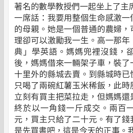
著名的數學教授們一起坐上了主
一席話：我要用整個生命感激一
的母親。她是一個普通的農婦，
理卻可以激勵我一生。高一那年
典」學英語。媽媽兜裡沒錢，
後，媽媽借來一輛架子車，裝了
十里外的縣城去賣。到縣城時已
只喝了兩碗紅薯玉米稀飯，此時
立刻有買主把菜拉走，但媽媽還
終於以一角錢一斤成交。兩百
元，買主只給了二十元。有了錢
是先買書吧，這是今天的正事。