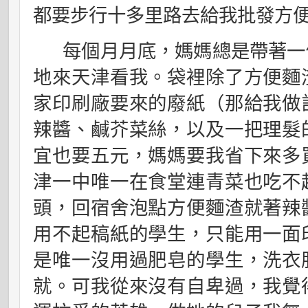
都要步行十多里路去給我批發方
每個月月底，媽媽總是帶著一
地來天津看我。袋裡除了方便麵
家印刷廠要來的廢紙（那給我做
辣醬、鹹芥菜絲，以及一把理髮
宜也要五元，媽媽要我省下來多
津一中唯一在食堂連青菜也吃不
頭，回宿舍泡點方便麵渣就著辣
用不起稿紙的學生，只能用一面
是唯一沒用過肥皂的學生，洗衣
就。可我從來沒有自卑過，我覺