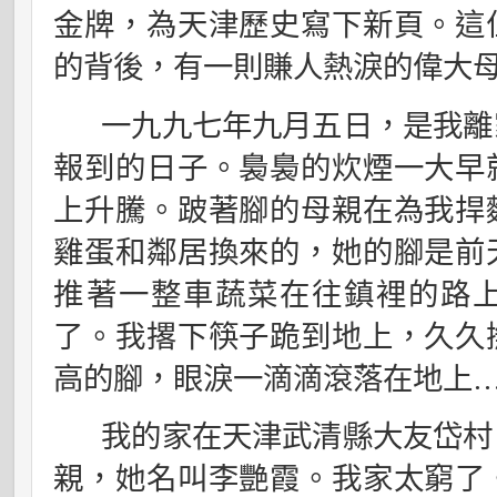
金牌，為天津歷史寫下新頁。這
的背後，有一則賺人熱淚的偉大
一九九七年九月五日
，是我離
報到的日子。裊裊的炊煙一大早
上升騰。跛著腳的母親在為我捍
雞蛋和鄰居換來的，她的腳是前
推著一整車蔬菜在往鎮裡的路
了。我撂下筷子跪到地上，久久
高的腳，眼淚一滴滴滾落在地上
我的家在天津武清縣大友岱村
親，她名叫李艷霞。我家太窮了