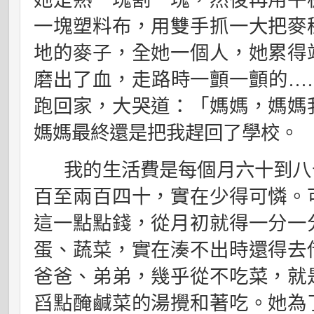
一塊塑料布，用雙手抓一大把麥
地的麥子，全她一個人，她累得
磨出了血，走路時一顫一顫的
…
跑回家，大哭道：「媽媽，媽媽
媽媽最終還是把我趕回了學校。
我的生活費是每個月六十到八
百至兩百四十，實在少得可憐。
這一點點錢，從月初就得一分一
蛋、蔬菜，實在湊不出時還得去
爸爸、弟弟，幾乎從不吃菜，就
舀點醃鹹菜的湯攪和著吃。她為