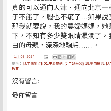
真的可以通向天津、通向北京一
子不餓了，腿也不痠了
…
如果說
那我就要說，我的農婦媽媽，她
下，不知有多少雙眼睛濕潤了，
白的母親，深深地鞠躬
……
。
-
1月 09, 2024
標籤：
[J.主題學習]j-01.生涯規劃
,
[J.主題學習]j-18.熱血勵志
,
[J
教育
沒有留言:
發佈留言