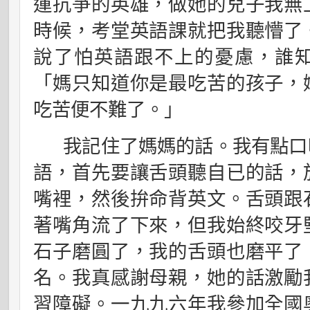
運抗爭的英雄，做她的兒子我無
時候，考堂英語課就把我聽懵了
說了怕英語跟不上的憂慮，誰
「媽只知道你是最吃苦的孩子，
吃苦便不難了。」
我記住了媽媽的話。我有點口
語，首先要讓舌頭聽自已的話，
嘴裡，然後拚命背英文。舌頭跟
著嘴角流了下來，但我始終咬牙
石子磨圓了，我的舌頭也磨平了
名。我真感謝母親，她的話激勵
習障礙。一九九六年我參加全國