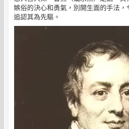
嫉俗的決心和勇氣，別開生面的手法，
追認其為先驅。