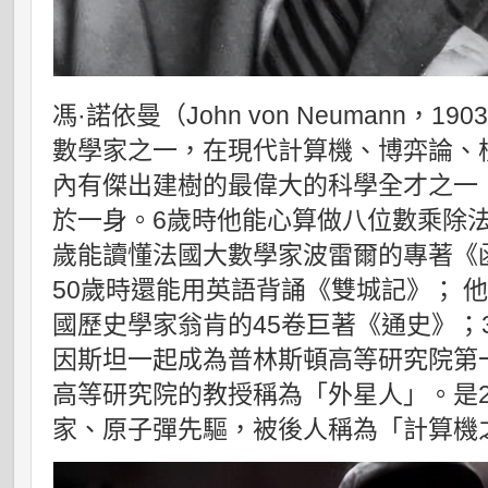
馮·諾依曼（John von Neumann，1
數學家之一，在現代計算機、博弈論、
內有傑出建樹的最偉大的科學全才之一
於一身。6歲時他能心算做八位數乘除法
歲能讀懂法國大數學家波雷爾的專著《函
50歲時還能用英語背誦《雙城記》； 
國歷史學家翁肯的45卷巨著《通史》；
因斯坦一起成為普林斯頓高等研究院第
高等研究院的教授稱為「外星人」。是
家、原子彈先驅，被後人稱為「計算機