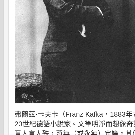
弗蘭茲·卡夫卡（Franz Kafka，1883
20世紀德語小說家。文筆明淨而想像
意人言人殊，暫無（或永無）定論。其