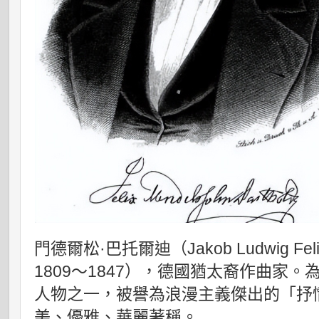
門德爾松·巴托爾迪（Jakob Ludwig Felix 
1809～1847），德國猶太裔作曲家
人物之一，被譽為浪漫主義傑出的「抒
美、優雅、華麗著稱。