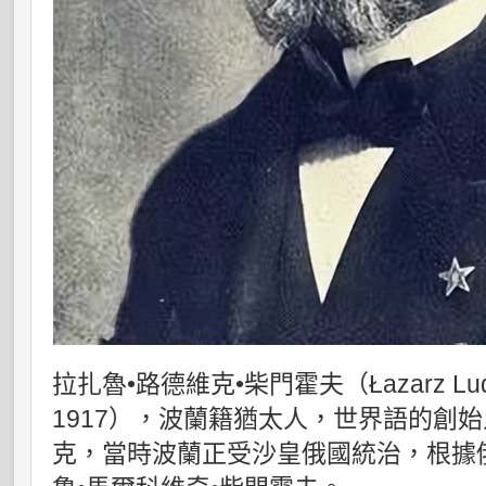
拉扎魯•路德維克•柴門霍夫（Łazarz Ludwi
1917），波蘭籍猶太人，世界語的創
克，當時波蘭正受沙皇俄國統治，根據