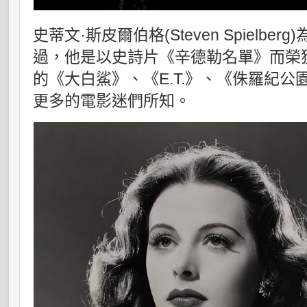
史蒂文·斯皮爾伯格(Steven Spielb
過，他是以史詩片《辛德勒名單》而榮
的《大白鯊》、《E.T.》、《侏羅紀
更多的電影迷們所知。