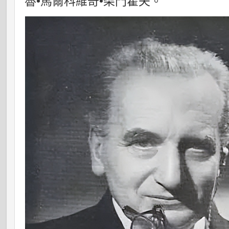
魯•馬爾科維奇•柴門霍夫。