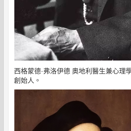
西格蒙德·弗洛伊德 奧地利醫生兼心理
創始人。