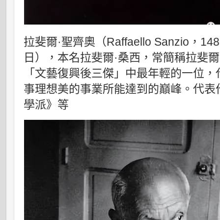
拉斐爾·聖齊奧（Raffaello Sanzio，1
日），本名拉斐爾·桑西，常簡稱拉斐
「文藝復興後三傑」中最年輕的一位，
事理想美的事業所能達到的巔峰。代表
學派》等